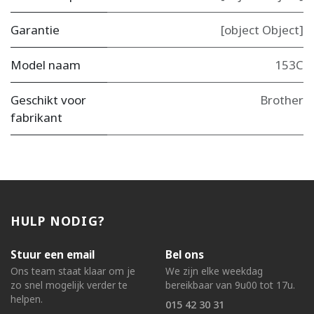
Garantie
[object Object]
Model naam
153C
Geschikt voor
Brother
fabrikant
HULP NODIG?
Stuur een email
Bel ons
Ons team staat klaar om je
We zijn elke weekdag
zo snel mogelijk verder te
bereikbaar van 9u00 tot 17u.
helpen.
015 42 30 31