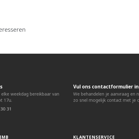
eresseren
s
Vul ons contactformulier in
n elke weekdag bereikbaar van
We behandelen je aanvraag en
t 17u.
zo snel mogelijk contact met je 
 30 31
IMB
KLANTENSERVICE