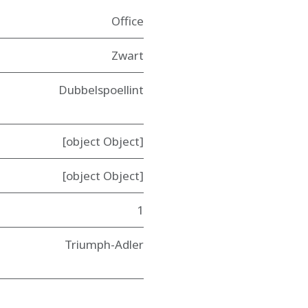
Office
Zwart
Dubbelspoellint
[object Object]
[object Object]
1
Triumph-Adler