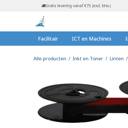
Overslaan naar inhoud
Gratis levering vanaf €75 (excl. btw.)
Startpagina
Shop
Ov
Facilitair
ICT en Machines
I
Alle producten
Inkt en Toner
Linten