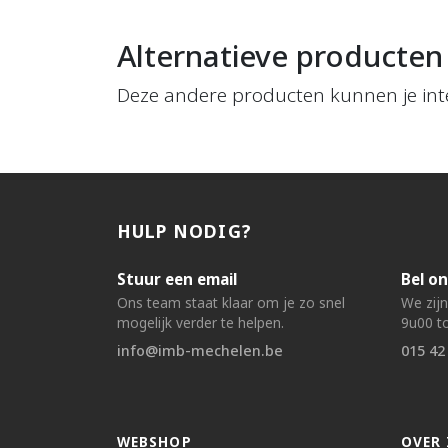
Alternatieve producten
Deze andere producten kunnen je int
HULP NODIG?
Stuur een email
Bel on
Ons team staat klaar om je zo snel
We zij
mogelijk verder te helpen.
9u00 to
info@imb-mechelen.be
015 42
WEBSHOP
OVER 