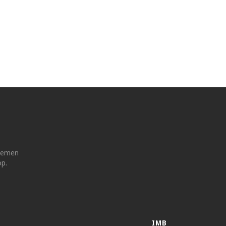
 nemen
op.
IMB