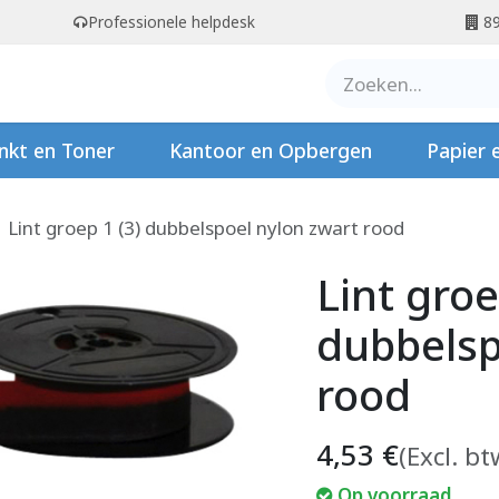
Professionele helpdesk
89
er ons
Contact
Stempels
nkt en Toner
Kantoor en Opbergen
Papier 
Lint groep 1 (3) dubbelspoel nylon zwart rood
Lint groe
dubbelsp
rood
4,53
€
(Excl. bt
Op voorraad