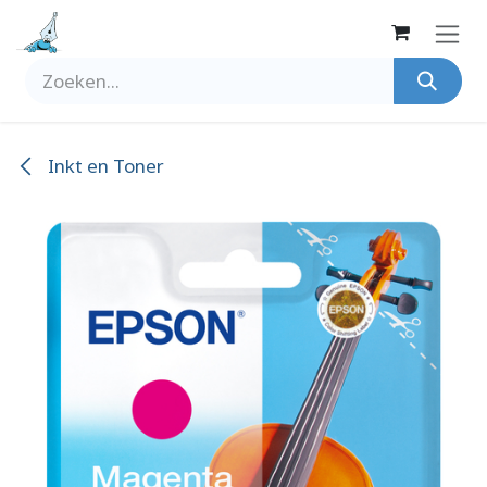
Overslaan naar inhoud
Inkt en Toner