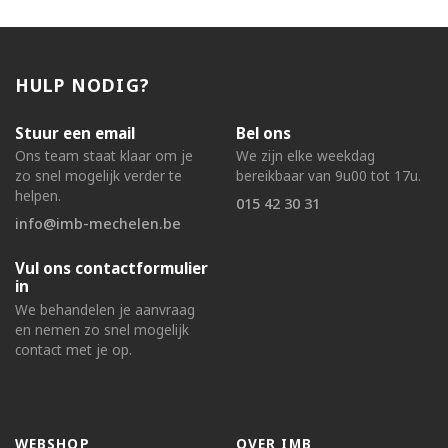
HULP NODIG?
Stuur een email
Bel ons
Ons team staat klaar om je
We zijn elke weekdag
zo snel mogelijk verder te
bereikbaar van 9u00 tot 17u.
helpen.
015 42 30 31
info@imb-mechelen.be
Vul ons contactformulier
in
We behandelen je aanvraag
en nemen zo snel mogelijk
contact met je op.
WEBSHOP
OVER IMB