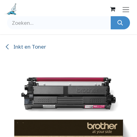
Overslaan naar inhoud
Inkt en Toner