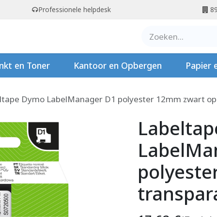
Professionele helpdesk
89
er ons
Contact
Stempels
nkt en Toner
Kantoor en Opbergen
Papier 
ltape Dymo LabelManager D1 polyester 12mm zwart op
Labelta
LabelMa
polyeste
transpar