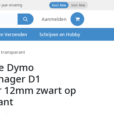
 jaar ervaring
Excl. btw
Incl. btw
Aanmelden
en Verzenden
Schrijven en Hobby
 transparant
pe Dymo
nager D1
r 12mm zwart op
ant