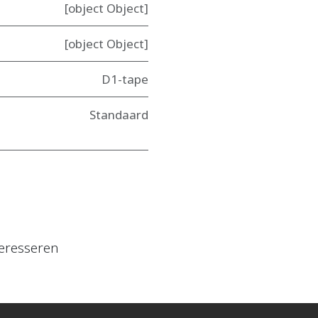
[object Object]
[object Object]
D1-tape
Standaard
eresseren