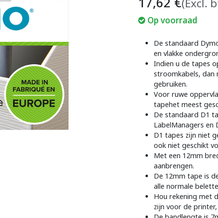
17,62
€
(Excl. 
Op voorraad
De standaard Dymo 
en vlakke ondergro
Indien u de tapes o
stroomkabels, dan 
gebruiken.
Voor ruwe oppervla
tapehet meest gesc
De standaard D1 tap
LabelManagers en D
D1 tapes zijn niet 
ook niet geschikt v
Met een 12mm brede 
aanbrengen.
De 12mm tape is de
alle normale belett
Hou rekening met d
zijn voor de printe
De bandlengte is 7