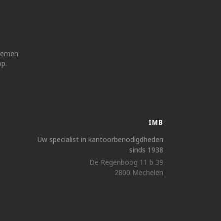
 nemen
op.
IMB
Uw specialist in kantoorbenodigdheden
sinds 1938
De Regenboog 11 b 39
2800 Mechelen