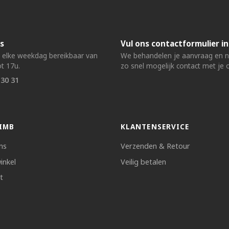
s
Vul ons contactformulier in
n elke weekdag bereikbaar van
We behandelen je aanvraag en
t 17u.
zo snel mogelijk contact met je 
 30 31
IMB
KLANTENSERVICE
ns
Verzenden & Retour
inkel
Veilig betalen
t