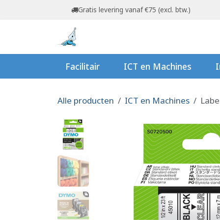
Overslaan naar inhoud
Gratis levering vanaf €75 (excl. btw.)
Startpagina
Shop
Ov
Facilitair
ICT en Machines
I
Alle producten
ICT en Machines
Labe