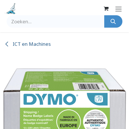
Overslaan naar inhoud
ICT en Machines