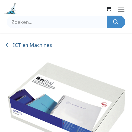
Overslaan naar inhoud
ICT en Machines