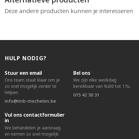
Deze andere producten kunnen je interesseren
HULP NODIG?
Stuur een email
Bel ons
Ons team staat klaar om je
We zijn elke weekdag
zo snel mogelijk verder te
bereikbaar van 9u00 tot 17u.
helpen.
015 42 30 31
info@imb-mechelen.be
Vul ons contactformulier
in
We behandelen je aanvraag
en nemen zo snel mogelijk