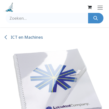
Overslaan naar inhoud
ICT en Machines