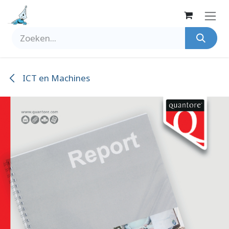
Overslaan naar inhoud
ICT en Machines