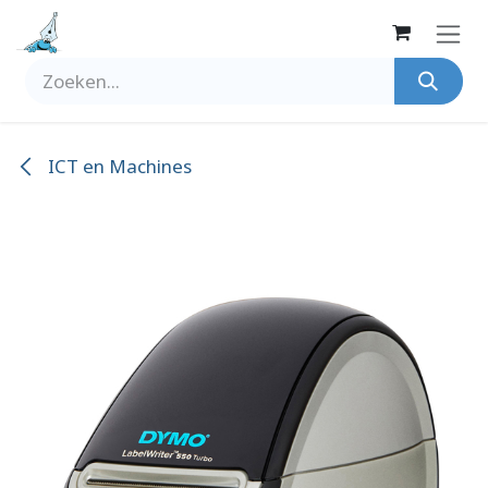
Overslaan naar inhoud
ICT en Machines