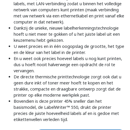
labels, met LAN-verbinding zodat u binnen het volledige
netwerk van computers kunt printen (maak verbinding
met uw netwerk via een ethernetkabel en print vanaf elke
computer in dat netwerk).
Dankzij de unieke, nieuwe labelherkenningstechnologie
hoeft u niet meer te gokken of u het juiste label uit een
keuzemenu hebt gekozen.
U weet precies en in één oogopslag de grootte, het type
en de kleur van het label in de printer.
En u weet ook precies hoeveel labels u nog kunt printen,
dus u hoeft nooit halverwege een opdracht de rol te
vervangen.
De directe thermische printtechnologie zorgt ook dat u
geen dure inkt of toner meer hoeft te kopen en het
strakke, compacte en draagbare ontwerp zorgt dat de
printer op elke moderne werkplek past.
Bovendien is deze printer 45% sneller dan het
basismodel, de LabelWriter™ 550, drukt de printer
precies de juiste hoeveelheid labels af en is gedoe met
etikettenvellen verleden tijd.