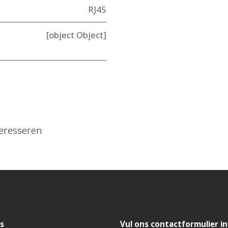
RJ45
[object Object]
eresseren
s
Vul ons contactformulier in