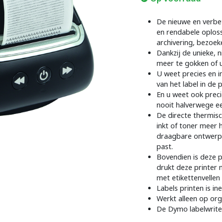
De nieuwe en verbet
en rendabele oploss
archivering, bezoek
Dankzij de unieke, 
meer te gokken of u
U weet precies en i
van het label in de p
En u weet ook preci
nooit halverwege ee
De directe thermisc
inkt of toner meer 
draagbare ontwerp 
past.
Bovendien is deze p
drukt deze printer 
met etikettenvellen 
Labels printen is i
Werkt alleen op org
De Dymo labelwriter