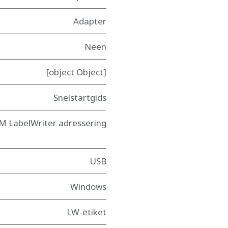
Adapter
Neen
[object Object]
Snelstartgids
DM LabelWriter adressering
USB
Windows
LW-etiket