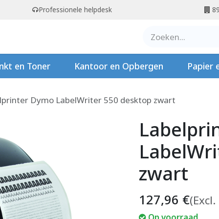
Professionele helpdesk
89
er ons
Contact
Stempels
nkt en Toner
Kantoor en Opbergen
Papier 
lprinter Dymo LabelWriter 550 desktop zwart
Labelpri
LabelWri
zwart
127,96
€
(Excl.
Op voorraad