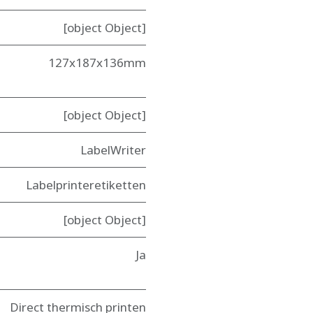
[object Object]
127x187x136mm
[object Object]
LabelWriter
Labelprinteretiketten
[object Object]
Ja
Direct thermisch printen