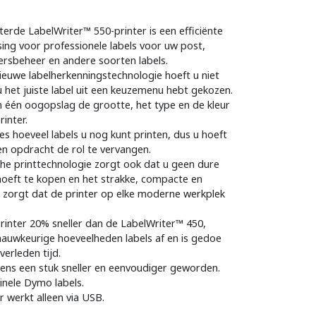
erde LabelWriter™ 550-printer is een efficiënte
ing voor professionele labels voor uw post,
ersbeheer en andere soorten labels.
nieuwe labelherkenningstechnologie hoeft u niet
 het juiste label uit een keuzemenu hebt gekozen.
n één oogopslag de grootte, het type en de kleur
rinter.
es hoeveel labels u nog kunt printen, dus u hoeft
n opdracht de rol te vervangen.
he printtechnologie zorgt ook dat u geen dure
hoeft te kopen en het strakke, compacte en
zorgt dat de printer op elke moderne werkplek
rinter 20% sneller dan de LabelWriter™ 450,
nauwkeurige hoeveelheden labels af en is gedoe
verleden tijd.
neens een stuk sneller en eenvoudiger geworden.
inele Dymo labels.
 werkt alleen via USB.