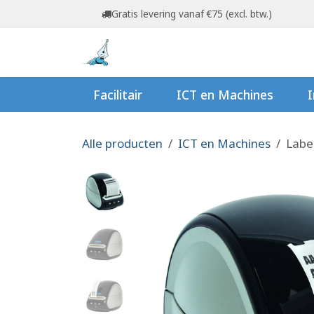
Overslaan naar inhoud
Gratis levering vanaf €75 (excl. btw.)
Startpagina
Shop
Ov
Facilitair
ICT en Machines
I
Alle producten
ICT en Machines
Labe