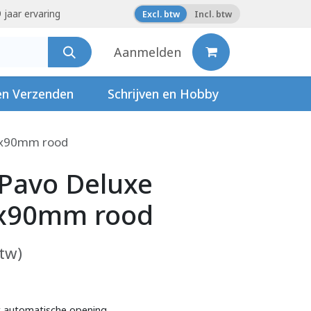
 jaar ervaring
Excl. btw
Incl. btw
Aanmelden
en Verzenden
Schrijven en Hobby
0x90mm rood
 Pavo Deluxe
x90mm rood
btw)
t automatische opening.