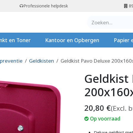
Professionele helpdesk
89
er ons
Contact
Stempels
nkt en Toner
Kantoor en Opbergen
Papier 
 preventie
Geldkisten
Geldkist Pavo Deluxe 200x16
Geldkist
200x160
20,80
€
(Excl. 
Op voorraad
Deluxe geldkist me