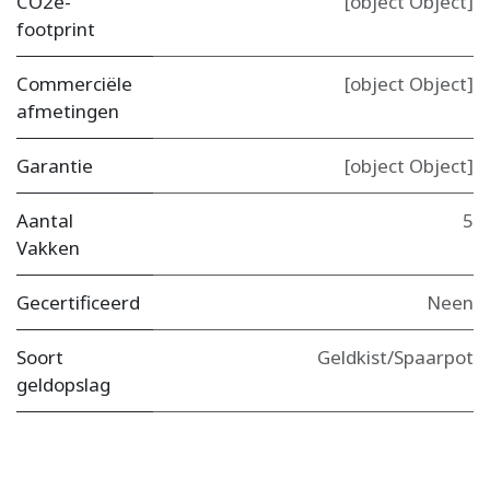
CO2e-
[object Object]
footprint
Commerciële
[object Object]
afmetingen
Garantie
[object Object]
Aantal
5
Vakken
Gecertificeerd
Neen
Soort
Geldkist/Spaarpot
geldopslag