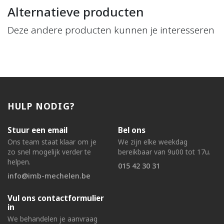
Alternatieve producten
Deze andere producten kunnen je interesseren
HULP NODIG?
Stuur een email
Bel ons
Ons team staat klaar om je
We zijn elke weekdag
zo snel mogelijk verder te
bereikbaar van 9u00 tot 17u.
helpen.
015 42 30 31
info@imb-mechelen.be
Vul ons contactformulier
in
We behandelen je aanvraag