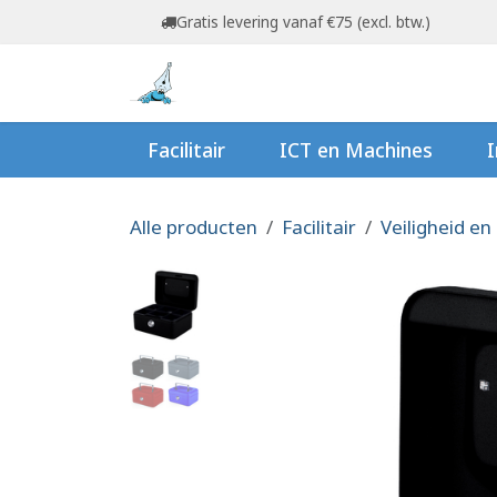
Overslaan naar inhoud
Gratis levering vanaf €75 (excl. btw.)
Startpagina
Shop
Ov
Facilitair
ICT en Machines
I
Alle producten
Facilitair
Veiligheid en