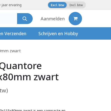
 jaar ervaring
Excl. btw
Incl. btw
Aanmelden
en Verzenden
Schrijven en Hobby
80mm zwart
 Quantore
x80mm zwart
btw)
50x115x80mm zwart is een compacte en