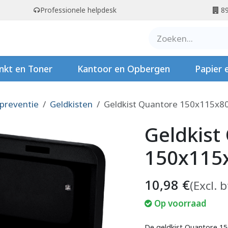
Professionele helpdesk
89
er ons
Contact
Stempels
nkt en Toner
Kantoor en Opbergen
Papier 
 preventie
Geldkisten
Geldkist Quantore 150x115x
Geldkist
150x115
10,98
€
(Excl. 
Op voorraad
De geldkist Quantore 1