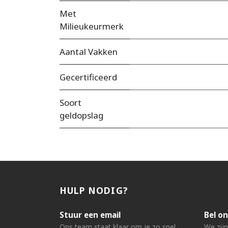
Met
Milieukeurmerk
Aantal Vakken
Gecertificeerd
Soort
geldopslag
HULP NODIG?
Stuur een email
Bel on
Ons team staat klaar om je zo snel
We zij