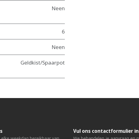
Neen
6
Neen
Geldkist/Spaarpot
s
Vul ons contactformulier in
n elke weekdag bereikbaar van
We behandelen je aanvraag en