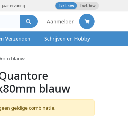
 jaar ervaring
Excl. btw
Incl. btw
Aanmelden
en Verzenden
Schrijven en Hobby
80mm blauw
 Quantore
x80mm blauw
geen geldige combinatie.