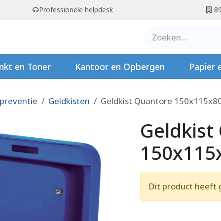
Professionele helpdesk
89
er ons
Contact
Stempels
nkt en Toner
Kantoor en Opbergen
Papier 
 preventie
Geldkisten
Geldkist Quantore 150x115x
Geldkist
150x115
Dit product heeft 