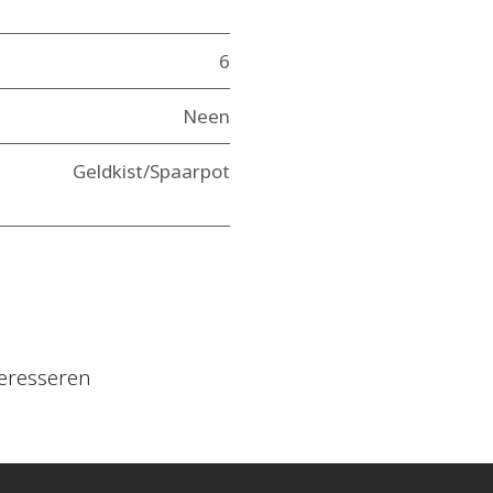
6
Neen
Geldkist/Spaarpot
eresseren