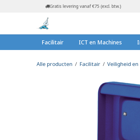
Overslaan naar inhoud
Gratis levering vanaf €75 (excl. btw.)
Startpagina
Shop
Ov
Facilitair
ICT en Machines
I
Alle producten
Facilitair
Veiligheid en