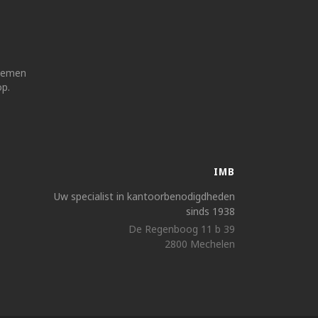
 nemen
op.
IMB
Uw specialist in kantoorbenodigdheden
sinds 1938
De Regenboog 11 b 39
2800 Mechelen