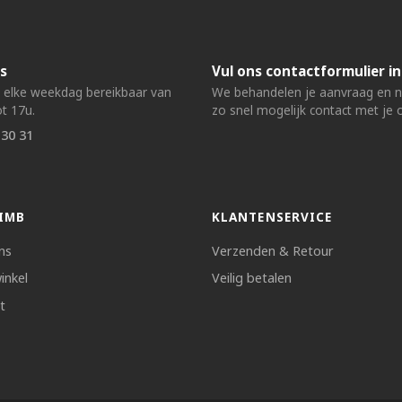
s
Vul ons contactformulier in
n elke weekdag bereikbaar van
We behandelen je aanvraag en
t 17u.
zo snel mogelijk contact met je 
 30 31
IMB
KLANTENSERVICE
ns
Verzenden & Retour
inkel
Veilig betalen
t