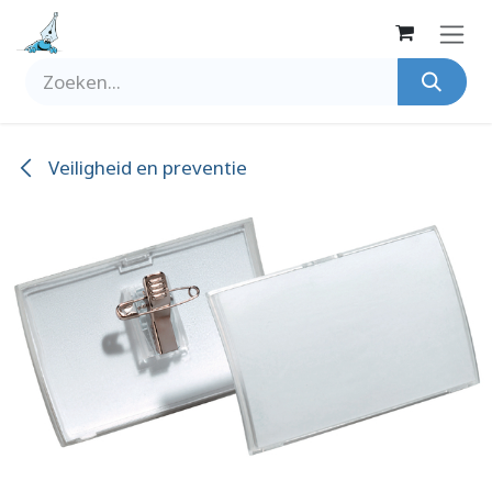
Overslaan naar inhoud
Veiligheid en preventie