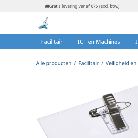
Overslaan naar inhoud
Gratis levering vanaf €75 (excl. btw.)
Startpagina
Shop
Ov
Facilitair
ICT en Machines
I
Alle producten
Facilitair
Veiligheid en