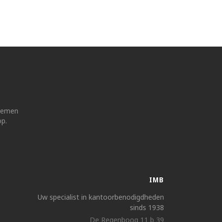
 nemen
op.
IMB
Uw specialist in kantoorbenodigdheden
sinds 1938
De Regenboog 11 b 39