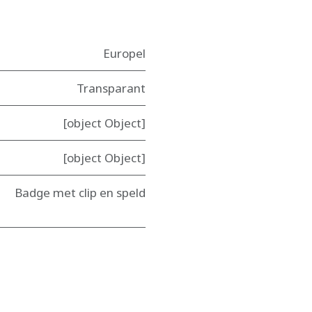
Europel
Transparant
[object Object]
[object Object]
Badge met clip en speld