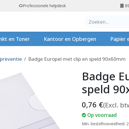
Professionele helpdesk
89
er ons
Contact
Stempels
nkt en Toner
Kantoor en Opbergen
Papier 
 preventie
Badge Europel met clip en speld 90x60mm
Badge Eu
speld 9
0,76
€
(Excl. bt
Op voorraad
Min. bestelhoeveelheid: 