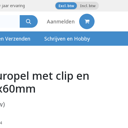
 jaar ervaring
Excl. btw
Incl. btw
Aanmelden
en Verzenden
Schrijven en Hobby
ropel met clip en
0x60mm
w)
24