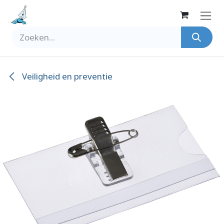
Overslaan naar inhoud
Veiligheid en preventie