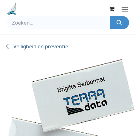
Overslaan naar inhoud
Veiligheid en preventie