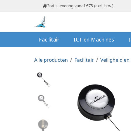
Overslaan naar inhoud
Gratis levering vanaf €75 (excl. btw.)
Startpagina
Shop
Ov
Facilitair
ICT en Machines
I
Alle producten
Facilitair
Veiligheid en