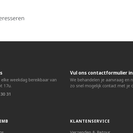
eresseren
s
Vul ons contactformulier in
n elke weekdag bereikbaar van
We behandelen je aanvraag en
t 17u.
zo snel mogelijk contact met je 
 30 31
IMB
KLANTENSERVICE
ns
Verzenden & Retour