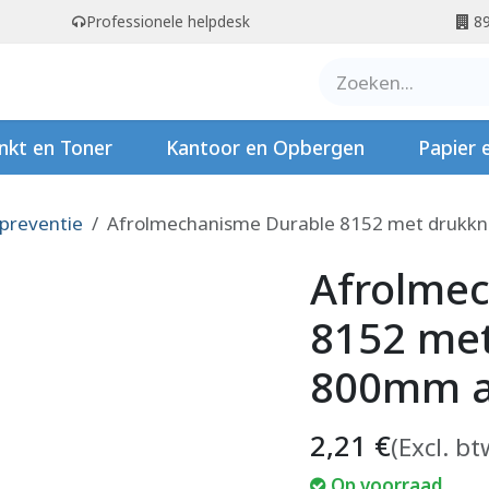
Professionele helpdesk
89
er ons
Contact
Stempels
nkt en Toner
Kantoor en Opbergen
Papier 
 preventie
Afrolmechanisme Durable 8152 met drukk
Afrolme
8152 me
800mm a
2,21
€
(Excl. bt
Op voorraad