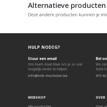
Alternatieve producten
Deze andere producten kunnen je int
HULP NODIG?
Stuur een email
Bel on
Ons team staat klaar om je zo snel
We zij
mogelijk verder te helpen.
9u00 to
info@imb-mechelen.be
015 42
WEBSHOP
OVER 
Alle producten
Over o