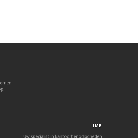
 nemen
op.
IMB
Uw specialist in kantoorbenodigdheden