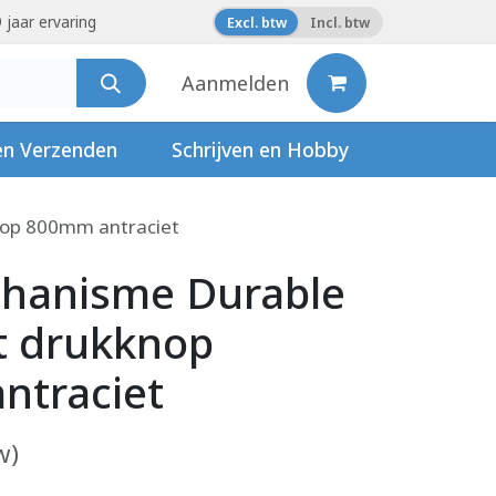
 jaar ervaring
Excl. btw
Incl. btw
Aanmelden
en Verzenden
Schrijven en Hobby
nop 800mm antraciet
chanisme Durable
t drukknop
ntraciet
w)