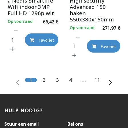
a Nedis Smartlife
High security
Wifi indoor 3MP
Advanced 150
Full HD 1296p wit
haken
550x380x150mm
Op voorraad
66,42
€
Op voorraad
271,97
€
Favoriet
Favoriet
1
2
3
4
…
11
HULP NODIG?
Stuur een email
Bel ons