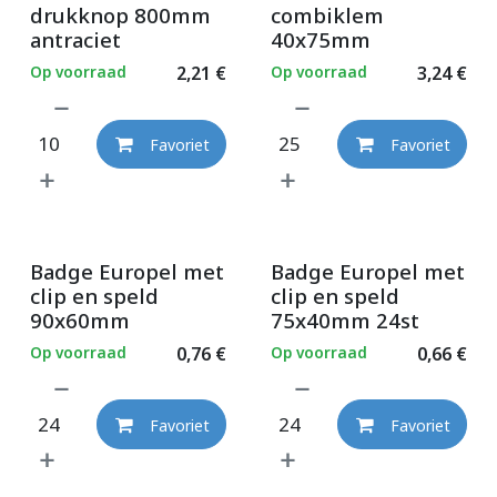
drukknop 800mm
combiklem
antraciet
40x75mm
Op voorraad
2,21
€
Op voorraad
3,24
€
Favoriet
Favoriet
Badge Europel met
Badge Europel met
clip en speld
clip en speld
90x60mm
75x40mm 24st
Op voorraad
0,76
€
Op voorraad
0,66
€
Favoriet
Favoriet