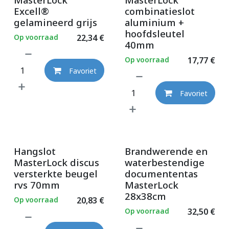
Excell®
combinatieslot
gelamineerd grijs
aluminium +
hoofdsleutel
Op voorraad
22,34
€
40mm
Op voorraad
17,77
€
Favoriet
Favoriet
Hangslot
Brandwerende en
MasterLock discus
waterbestendige
versterkte beugel
documententas
rvs 70mm
MasterLock
28x38cm
Op voorraad
20,83
€
Op voorraad
32,50
€