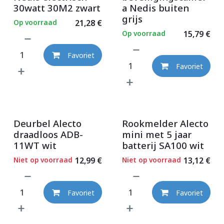
30watt 30M2 zwart
a Nedis buiten
grijs
Op voorraad
21,28
€
Op voorraad
15,79
€
Favoriet
Favoriet
Deurbel Alecto
Rookmelder Alecto
draadloos ADB-
mini met 5 jaar
11WT wit
batterij SA100 wit
Niet op voorraad
12,99
€
Niet op voorraad
13,12
€
Favoriet
Favoriet