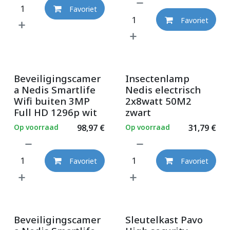
Favoriet
Favoriet
Beveiligingscamer
Insectenlamp
a Nedis Smartlife
Nedis electrisch
Wifi buiten 3MP
2x8watt 50M2
Full HD 1296p wit
zwart
Op voorraad
98,97
€
Op voorraad
31,79
€
Favoriet
Favoriet
Beveiligingscamer
Sleutelkast Pavo