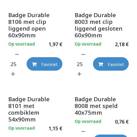
Badge Durable
Badge Durable
8106 met clip
8003 met clip
liggend open
liggend gesloten
60x90mm
60x90mm
Op voorraad
1,97
€
Op voorraad
2,18
€
Favoriet
Favoriet
Badge Durable
Badge Durable
8101 met
8008 met speld
combiklem
40x75mm
54x90mm
Op voorraad
0,76
€
Op voorraad
1,15
€