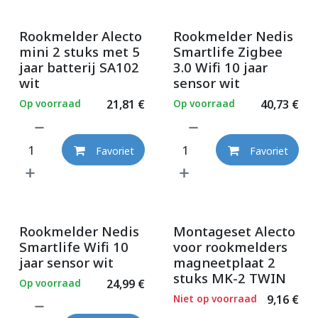
Rookmelder Alecto
Rookmelder Nedis
mini 2 stuks met 5
Smartlife Zigbee
jaar batterij SA102
3.0 Wifi 10 jaar
wit
sensor wit
Op voorraad
21,81
€
Op voorraad
40,73
€
Favoriet
Favoriet
Rookmelder Nedis
Montageset Alecto
Smartlife Wifi 10
voor rookmelders
jaar sensor wit
magneetplaat 2
stuks MK-2 TWIN
Op voorraad
24,99
€
Niet op voorraad
9,16
€