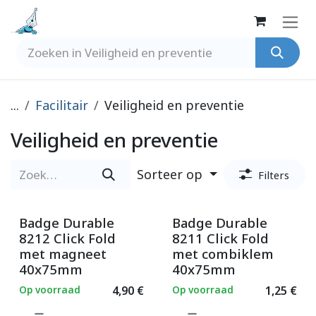
Overslaan naar inhoud
...
Facilitair
Veiligheid en preventie
Veiligheid en preventie
Sorteer op
Filters
Badge Durable
Badge Durable
8212 Click Fold
8211 Click Fold
met magneet
met combiklem
40x75mm
40x75mm
Op voorraad
4,90
€
Op voorraad
1,25
€