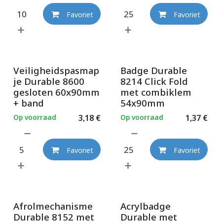
Favoriet
Favoriet
Veiligheidspasmap
Badge Durable
je Durable 8600
8214 Click Fold
gesloten 60x90mm
met combiklem
+ band
54x90mm
Op voorraad
3,18
€
Op voorraad
1,37
€
Favoriet
Favoriet
Afrolmechanisme
Acrylbadge
Durable 8152 met
Durable met