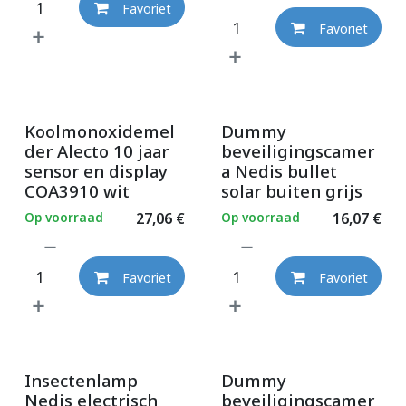
Favoriet
Favoriet
Koolmonoxidemel
Dummy
der Alecto 10 jaar
beveiligingscamer
sensor en display
a Nedis bullet
COA3910 wit
solar buiten grijs
Op voorraad
27,06
€
Op voorraad
16,07
€
Favoriet
Favoriet
Insectenlamp
Dummy
Nedis electrisch
beveiligingscamer