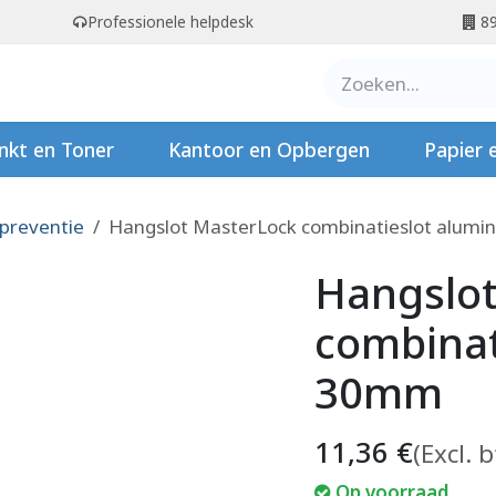
Professionele helpdesk
89
er ons
Contact
Stempels
nkt en Toner
Kantoor en Opbergen
Papier 
 preventie
Hangslot MasterLock combinatieslot alum
Hangslo
combinat
30mm
11,36
€
(Excl. 
Op voorraad