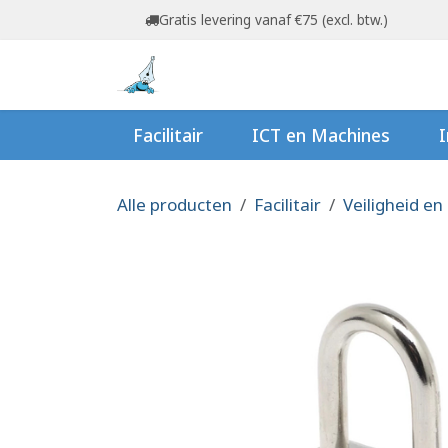
Overslaan naar inhoud
Gratis levering vanaf €75 (excl. btw.)
Startpagina
Shop
Ov
Facilitair
ICT en Machines
I
Alle producten
Facilitair
Veiligheid en