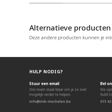
Alternatieve producten
Deze andere producten kunnen je int
HULP NODIG?
Stuur een email
Bel on
Ons team staat klaar om je zo snel
We zij
mogelijk verder te helpen.
9u00 to
info@imb-mechelen.be
015 42