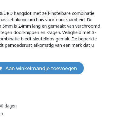
0EURD hangslot met zelf-instelbare combinatie
assief aluminium huis voor duurzaamheid. De
an 5mm is 24mm lang en gemaakt van verchroomd
 tegen doorknippen en -zagen. Veiligheid met 3-
e combinatie biedt sleutelloos gemak. De beperkte
edt gemoedsrust afkomstig van een merk dat u
Aan winkelmandje toevoegen
 30 dagen
en