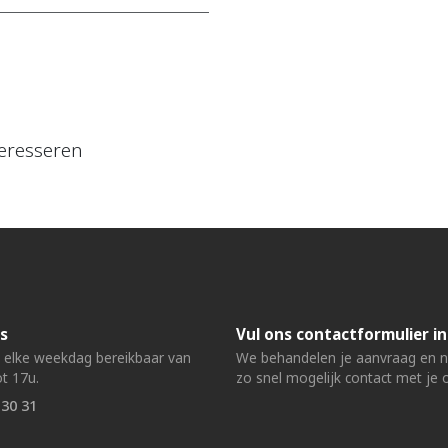
eresseren
s
Vul ons contactformulier in
n elke weekdag bereikbaar van
We behandelen je aanvraag en
t 17u.
zo snel mogelijk contact met je 
 30 31