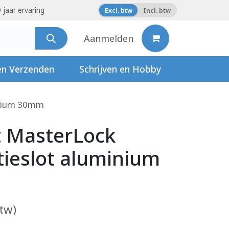
 jaar ervaring
Excl. btw
Incl. btw
Aanmelden
en Verzenden
Schrijven en Hobby
inium 30mm
t MasterLock
ieslot aluminium
btw)