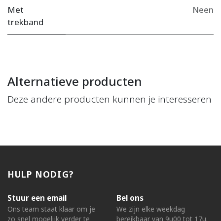
Met
Neen
trekband
Alternatieve producten
Deze andere producten kunnen je interesseren
HULP NODIG?
Stuur een email
Bel ons
Ons team staat klaar om je
We zijn elke weekdag
zo snel mogelijk verder te
bereikbaar van 9u00 tot 17u.