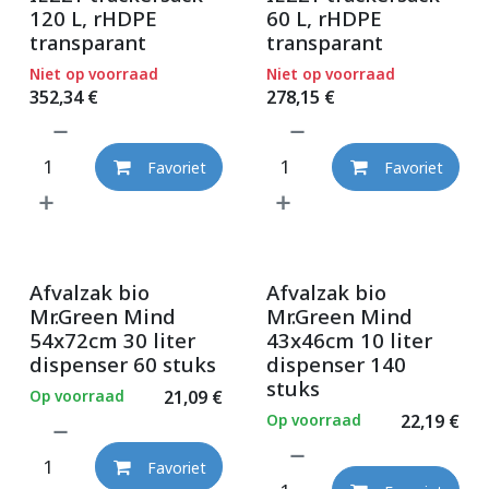
120 L, rHDPE
60 L, rHDPE
transparant
transparant
Niet op voorraad
Niet op voorraad
352,34
€
278,15
€
Favoriet
Favoriet
Afvalzak bio
Afvalzak bio
Mr.Green Mind
Mr.Green Mind
54x72cm 30 liter
43x46cm 10 liter
dispenser 60 stuks
dispenser 140
stuks
Op voorraad
21,09
€
Op voorraad
22,19
€
Favoriet