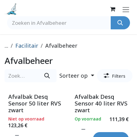
Overslaan naar inhoud
...
Facilitair
Afvalbeheer
Afvalbeheer
Sorteer op
Filters
Afvalbak Desq
Afvalbak Desq
Sensor 50 liter RVS
Sensor 40 liter RVS
zwart
zwart
Niet op voorraad
Op voorraad
111,39
€
123,26
€