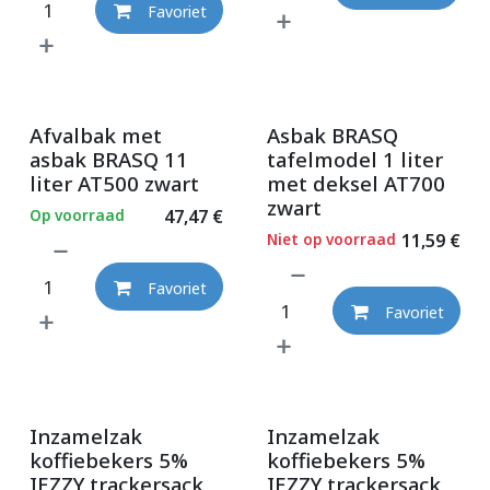
Favoriet
Afvalbak met
Asbak BRASQ
asbak BRASQ 11
tafelmodel 1 liter
liter AT500 zwart
met deksel AT700
zwart
Op voorraad
47,47
€
Niet op voorraad
11,59
€
Favoriet
Favoriet
Inzamelzak
Inzamelzak
koffiebekers 5%
koffiebekers 5%
IEZZY trackersack
IEZZY trackersack