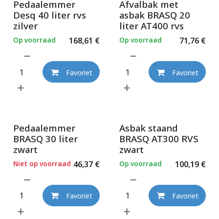
Pedaalemmer
Afvalbak met
Desq 40 liter rvs
asbak BRASQ 20
zilver
liter AT400 rvs
Op voorraad
168,61
€
Op voorraad
71,76
€
Favoriet
Favoriet
Pedaalemmer
Asbak staand
BRASQ 30 liter
BRASQ AT300 RVS
zwart
zwart
Niet op voorraad
46,37
€
Op voorraad
100,19
€
Favoriet
Favoriet