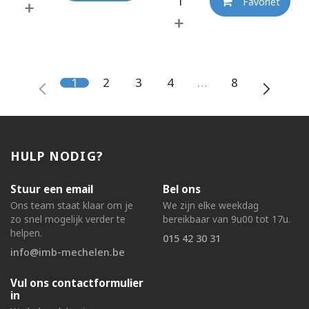
Favoriet
1
2
3
4
…
8
HULP NODIG?
Stuur een email
Bel ons
Ons team staat klaar om je
We zijn elke weekdag
zo snel mogelijk verder te
bereikbaar van 9u00 tot 17u.
helpen.
015 42 30 31
info@imb-mechelen.be
Vul ons contactformulier
in