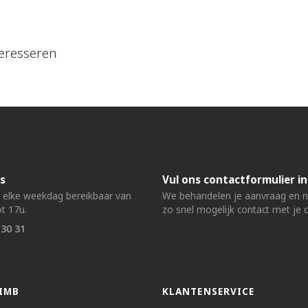
eresseren
s
Vul ons contactformulier in
n elke weekdag bereikbaar van
We behandelen je aanvraag en
t 17u.
zo snel mogelijk contact met je 
 30 31
IMB
KLANTENSERVICE