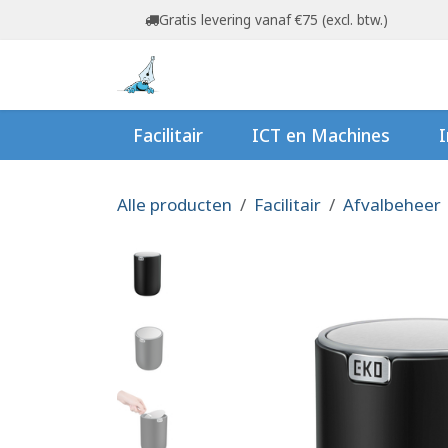
Overslaan naar inhoud
Gratis levering vanaf €75 (excl. btw.)
Startpagina
Shop
Ov
Facilitair
ICT en Machines
I
Alle producten
Facilitair
Afvalbeheer