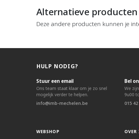
Alternatieve producten
Deze andere producten kunnen je int
HULP NODIG?
Stuur een email
Bel on
Ons team staat klaar om je zo snel
We zij
mogelijk verder te helpen.
9u00 to
info@imb-mechelen.be
015 42
WEBSHOP
OVER 