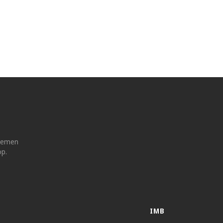
 nemen
op.
IMB