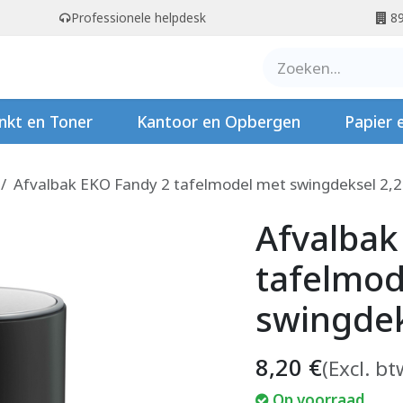
Professionele helpdesk
89
er ons
Contact
Stempels
nkt en Toner
Kantoor en Opbergen
Papier 
Afvalbak EKO Fandy 2 tafelmodel met swingdeksel 2,2 
Afvalbak
tafelmod
swingdeks
8,20
€
(Excl. bt
Op voorraad