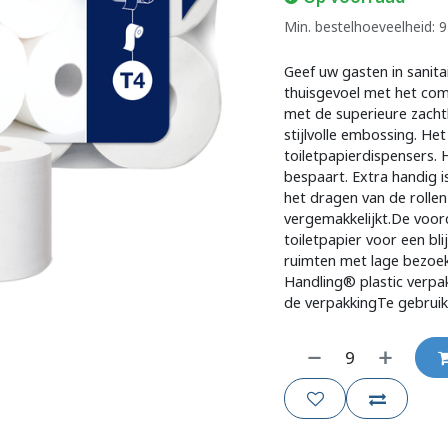
Min. bestelhoeveelheid: 9
Geef uw gasten in sanit
thuisgevoel met het comf
met de superieure zachth
stijlvolle embossing. He
toiletpapierdispensers. 
bespaart. Extra handig i
het dragen van de rollen
vergemakkelijkt.De voord
toiletpapier voor een bl
ruimten met lage bezoe
Handling® plastic verp
de verpakkingTe gebrui