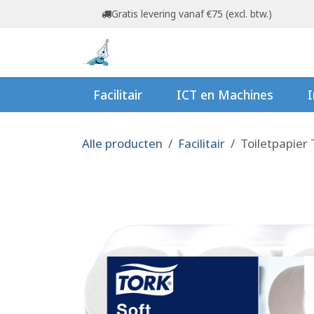
Overslaan naar inhoud
Gratis levering vanaf €75 (excl. btw.)
Startpagina
Shop
Ov
Facilitair
ICT en Machines
I
Alle producten
Facilitair
Toiletpapier