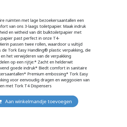
aire ruimten met lage bezoekersaantallen een
ort van ons 3-laags toiletpapier. Maak indruk
eid en witheid van dit bulktoiletpapier met
t papier past perfect in onze T4-
Hierin passen twee rollen, waardoor u vultijd
s de Tork Easy Handling® plastic verpakking, die
 en het verwijderen van de verpakking
elen op een rijtje:* Zacht en helderwit
ijvend goede indruk* Biedt comfort in sanitaire
kersaantallen* Premium embossing* Tork Easy
akking voor eenvoudig dragen en weggooien van
ken met Tork T4 Dispensers
Aan winkelmandje toevoegen