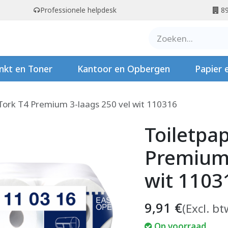
Professionele helpdesk
89
er ons
Contact
Stempels
nkt en Toner
Kantoor en Opbergen
Papier 
 Tork T4 Premium 3-laags 250 vel wit 110316
Toiletpap
Premium 
wit 1103
9,91
€
(Excl. bt
Op voorraad