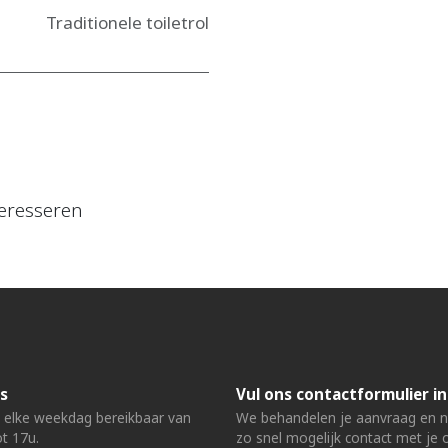
Traditionele toiletrol
eresseren
s
Vul ons contactformulier in
n elke weekdag bereikbaar van
We behandelen je aanvraag en
t 17u.
zo snel mogelijk contact met je 