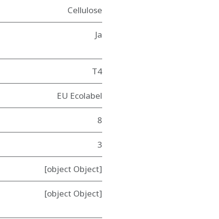
Cellulose
Ja
T4
EU Ecolabel
8
3
[object Object]
[object Object]