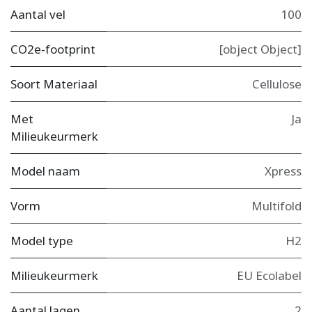
Aantal vel
100
CO2e-footprint
[object Object]
Soort Materiaal
Cellulose
Met
Ja
Milieukeurmerk
Model naam
Xpress
Vorm
Multifold
Model type
H2
Milieukeurmerk
EU Ecolabel
Aantal lagen
2