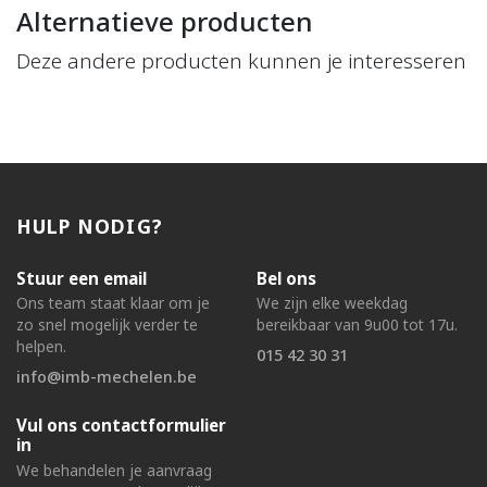
Alternatieve producten
Deze andere producten kunnen je interesseren
HULP NODIG?
Stuur een email
Bel ons
Ons team staat klaar om je
We zijn elke weekdag
zo snel mogelijk verder te
bereikbaar van 9u00 tot 17u.
helpen.
015 42 30 31
info@imb-mechelen.be
Vul ons contactformulier
in
We behandelen je aanvraag