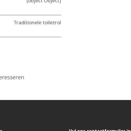
[object Object]
Traditionele toiletrol
eresseren