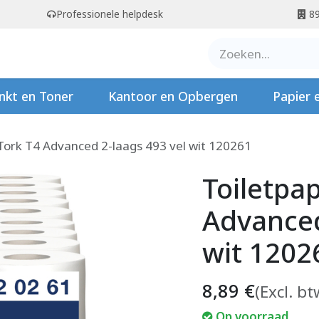
Professionele helpdesk
89
er ons
Contact
Stempels
nkt en Toner
Kantoor en Opbergen
Papier 
 Tork T4 Advanced 2-laags 493 vel wit 120261
Toiletpap
Advanced
wit 1202
8,89
€
(Excl. bt
Op voorraad