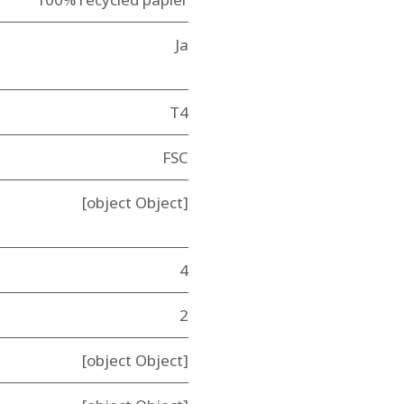
Ja
T4
FSC
[object Object]
4
2
[object Object]