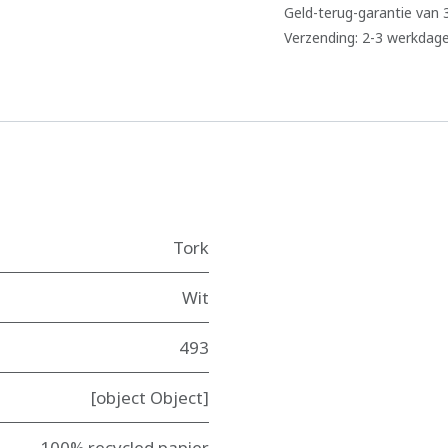
Geld-terug-garantie van
Verzending: 2-3 werkdag
Tork
Wit
493
[object Object]
100% recycled papier