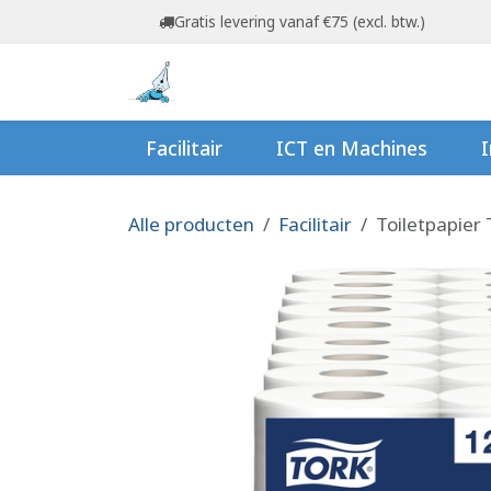
Overslaan naar inhoud
Gratis levering vanaf €75 (excl. btw.)
Startpagina
Shop
Ov
Facilitair
ICT en Machines
I
Alle producten
Facilitair
Toiletpapier