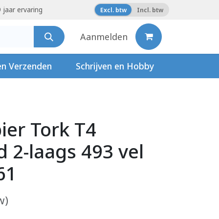
 jaar ervaring
Excl. btw
Incl. btw
Aanmelden
en Verzenden
Schrijven en Hobby
ier Tork T4
 2-laags 493 vel
61
w)