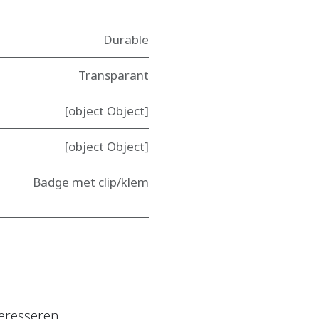
Durable
Transparant
[object Object]
[object Object]
Badge met clip/klem
eresseren