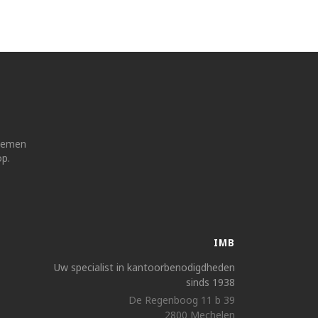
 nemen
op.
IMB
Uw specialist in kantoorbenodigdheden
sinds 1938
De Regenboog 11 b 39
2800 Mechelen