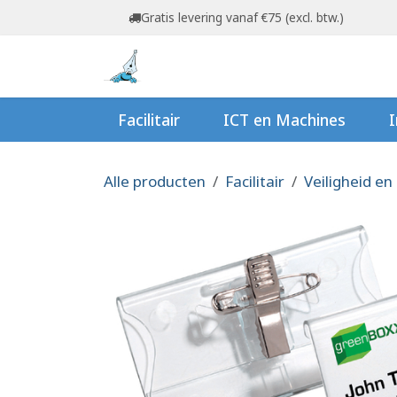
Overslaan naar inhoud
Gratis levering vanaf €75 (excl. btw.)
Startpagina
Shop
Ov
Facilitair
ICT en Machines
I
Alle producten
Facilitair
Veiligheid en