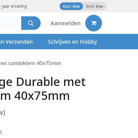
 jaar ervaring
Excl. btw
Incl. btw
Aanmelden
en Verzenden
Schrijven en Hobby
 met combiklem 40x75mm
ge Durable met
em 40x75mm
w)
25