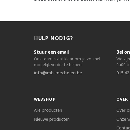
HULP NODIG?
Stuur een email
Bel on
Ons team staat klaar om je zo snel
We zij
mogelijk verder te helpen.
9u00 to
info@imb-mechelen.be
015 42
WEBSHOP
OVER 
Alle producten
Over o
Nieuwe producten
Onze w
Contac