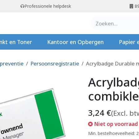
Professionele helpdesk
89
er ons
Contact
Stempels
nkt en Toner
Kantoor en Opbergen
Papier 
 preventie
Persoonsregistratie
Acrylbadge Durable
Acrylbad
combikl
3,24
€
(Excl. bt
Niet op voorraad
Min. bestelhoeveelheid: 