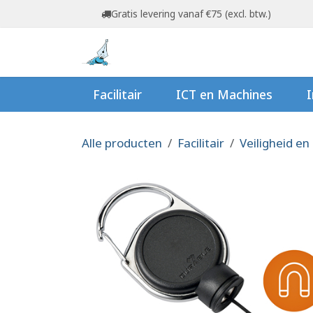
Overslaan naar inhoud
Gratis levering vanaf €75 (excl. btw.)
Startpagina
Shop
Ov
Facilitair
ICT en Machines
I
Alle producten
Facilitair
Veiligheid en