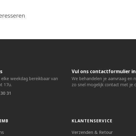
eresseren
s
Vul ons contactformulier in
n elke weekdag bereikbaar van
We behandelen je aanvraag en
t 17u.
zo snel mogelijk contact met je 
 30 31
IMB
KLANTENSERVICE
ns
Verzenden & Retour