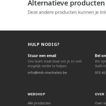
Alternatieve producten
Deze andere producten kunnen je int
HULP NODIG?
Stuur een email
Bel on
Ons team staat klaar om je zo snel
We zij
mogelijk verder te helpen.
9u00 to
info@imb-mechelen.be
015 42
WEBSHOP
OVER 
Alle producten
Over o