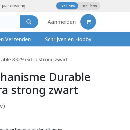
 jaar ervaring
Excl. btw
Incl. btw
Aanmelden
en Verzenden
Schrijven en Hobby
able 8329 extra strong zwart
chanisme Durable
ra strong zwart
w)
or kaarthouder of sleutelhanger.