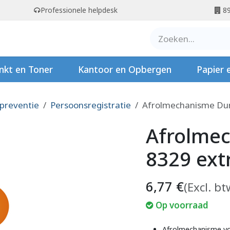
Professionele helpdesk
89
er ons
Contact
Stempels
nkt en Toner
Kantoor en Opbergen
Papier 
 preventie
Persoonsregistratie
Afrolmechanisme Dur
Afrolme
8329 ext
6,77
€
(Excl. bt
Op voorraad
Afrolmechanisme vo