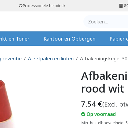
Professionele helpdesk
89
er ons
Contact
Stempels
nkt en Toner
Kantoor en Opbergen
Papier 
 preventie
Afzetpalen en linten
Afbakeningskegel 30
Afbaken
rood wit
7,54
€
(Excl. bt
Op voorraad
Min. bestelhoeveelheid: 5