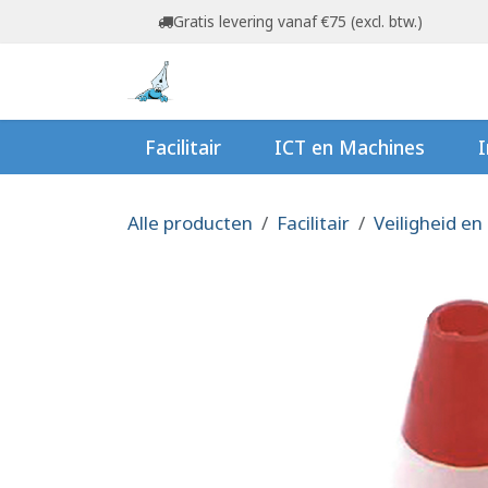
Overslaan naar inhoud
Gratis levering vanaf €75 (excl. btw.)
Startpagina
Shop
Ov
Facilitair
ICT en Machines
I
Alle producten
Facilitair
Veiligheid en