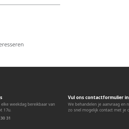
eresseren
s
Vul ons contactformulier in
n elke weekdag bereikbaar van
We behandelen je aanvraag en
t 17u.
zo snel mogelijk contact met je 
 30 31