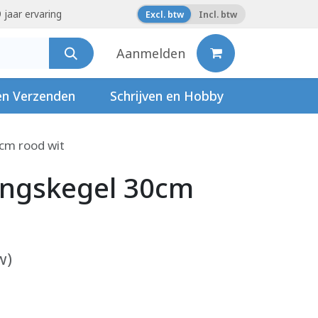
 jaar ervaring
Excl. btw
Incl. btw
Aanmelden
en Verzenden
Schrijven en Hobby
cm rood wit
ingskegel 30cm
w)