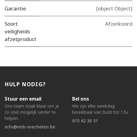
Garantie
[object Object]
Soort
Afzetkoord
veiligheids
afzetproduct
HULP NODIG?
Stuur een email
Bel ons
Ons team staat klaar om je
We zijn elke weekdag
zo snel mogelijk verder te
bereikbaar van 9u00 tot 17u.
helpen.
015 42 30 31
info@imb-mechelen.be