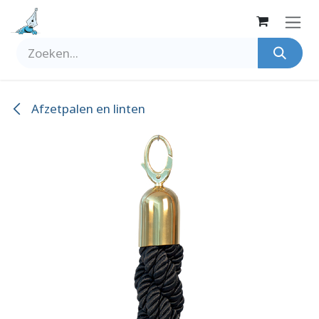
Overslaan naar inhoud
Afzetpalen en linten