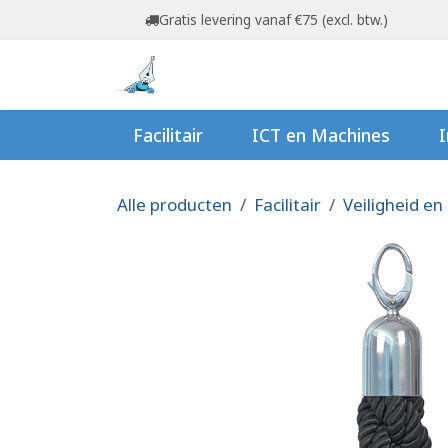
Overslaan naar inhoud
Gratis levering vanaf €75 (excl. btw.)
Startpagina
Shop
Ov
Facilitair
ICT en Machines
I
Alle producten
Facilitair
Veiligheid en