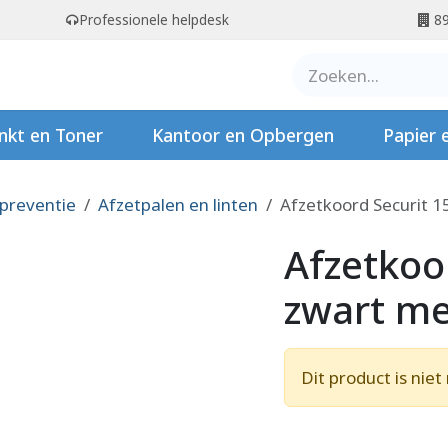
Professionele helpdesk
89
er ons
Contact
Stempels
nkt en Toner
Kantoor en Opbergen
Papier 
 preventie
Afzetpalen en linten
Afzetkoord Securit 
Afzetkoo
zwart m
Dit product is nie