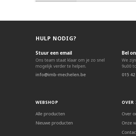
HULP NODIG?
Stuur een email
Bel on
Ons team staat klaar om je zo snel
We zij
mogelijk verder te helpen.
9u00 to
info@imb-mechelen.be
015 42
WEBSHOP
OVER 
Alle producten
Over o
Nieuwe producten
Onze w
Contac