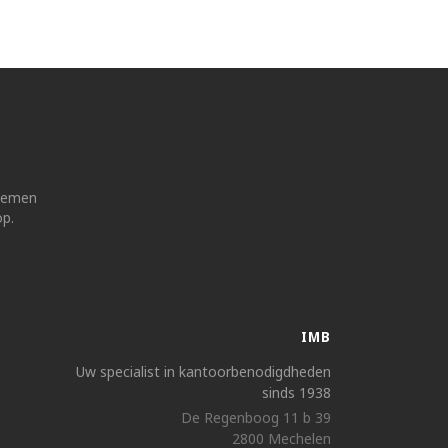
 nemen
op.
IMB
Uw specialist in kantoorbenodigdheden
sinds 1938
De Regenboog 11 b 39
2800 Mechelen