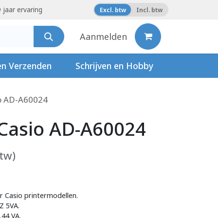
 jaar ervaring
Excl. btw
Incl. btw
Aanmelden
en Verzenden
Schrijven en Hobby
o AD-A60024
Casio AD-A60024
btw)
r Casio printermodellen.
Z 5VA.
44 VA.