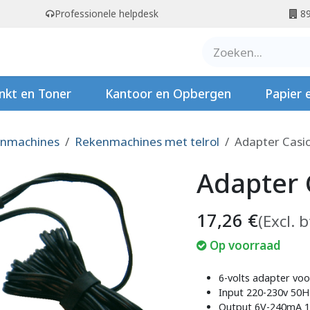
Professionele helpdesk
89
er ons
Contact
Stempels
nkt en Toner
Kantoor en Opbergen
Papier 
nmachines
Rekenmachines met telrol
Adapter Casi
Adapter 
17,26
€
(Excl. 
Op voorraad
6-volts adapter voo
Input 220-230v 50H
Output 6V-240mA 1.