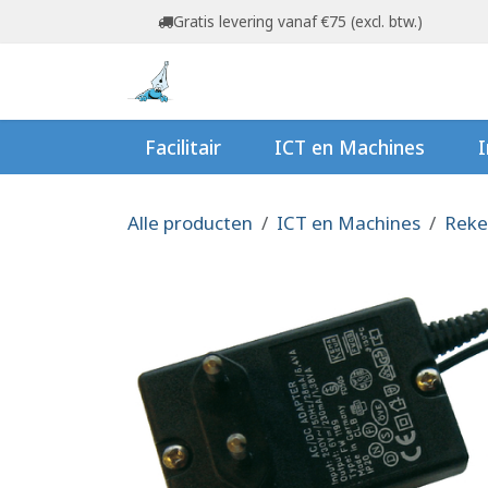
Overslaan naar inhoud
Gratis levering vanaf €75 (excl. btw.)
Startpagina
Shop
Ov
Facilitair
ICT en Machines
I
Alle producten
ICT en Machines
Reke