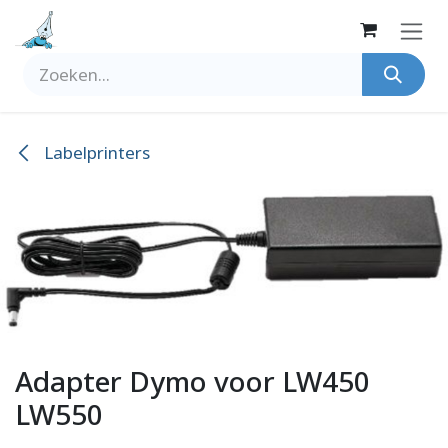
Overslaan naar inhoud
Labelprinters
Adapter Dymo voor LW450
LW550