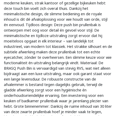
moderne keuken, strak kantoor of gezellige bijkeuken hebt:
deze touch bin voelt zich overal thuis. Dankzij het
minimalistische design, de slimme bediening en de royale
inhoud is dit dé afvaloplossing voor wie houdt van orde, stijl
én eenvoud. Tijdloos design: Deze push bin prullenbak is
ontworpen met oog voor detail én gevoel voor stijl. De
minimalistische en tijdloze uitstraling zorgt ervoor dat hij
moeiteloos opgaat in elk interieur – van landelijk tot
industrieel, van modern tot klassiek. Het strakke silhouet en de
subtiele afwerking maken deze prullenbak tot een echte
eyecatcher, zónder te overheersen. Een slimme keuze voor wie
functionaliteit én uitstraling belangrijk vindt. Materiaal: De
BRASQ Push Bin is vervaardigd van stevig RVS, wat niet alleen
bijdraagt aan een luxe uitstraling, maar ook garant staat voor
een lange levensduur. De robuuste constructie van de
afvalemmer is bestand tegen dagelijks gebruik, terwijl de
gladde afwerking zorgt voor een hygiënische én
onderhoudsvriendelijke ervaring. Een investering voor een
keuken of badkamer prullenbak waar je jarenlang plezier van
hebt. Grote binnenemmer: Dankzij de ruime inhoud van 30 liter
van deze zwarte prullenbak hoef je minder vaak te legen,