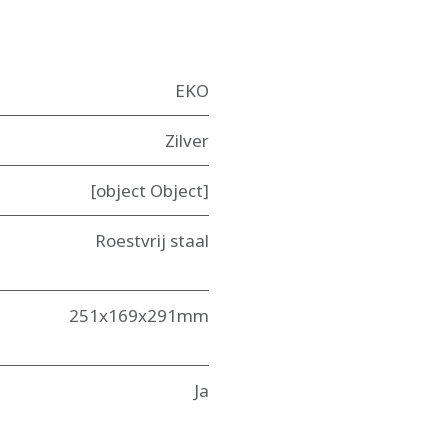
EKO
Zilver
[object Object]
Roestvrij staal
251x169x291mm
Ja