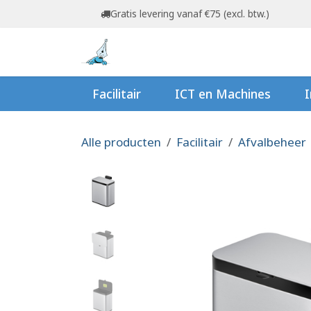
Overslaan naar inhoud
Gratis levering vanaf €75 (excl. btw.)
Startpagina
Shop
Ov
Facilitair
ICT en Machines
I
Alle producten
Facilitair
Afvalbeheer