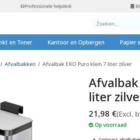
Professionele helpdesk
89
er ons
Contact
Stempels
nkt en Toner
Kantoor en Opbergen
Papier 
Afvalbakken
Afvalbak EKO Puro klein 7 liter zilver
Afvalbak
liter zilve
21,98
€
(Excl. 
Op voorraad
Compact afvalbakje