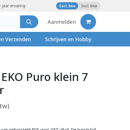
 jaar ervaring
Excl. btw
Incl. btw
Aanmelden
en Verzenden
Schrijven en Hobby
 EKO Puro klein 7
r
btw)
 van geborsteld RVS voor GFT-afval. De kunststof