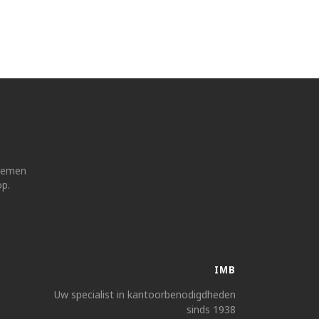
 nemen
op.
IMB
Uw specialist in kantoorbenodigdheden
sinds 1938