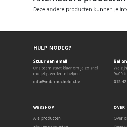
Deze andere producten kunnen je int
HULP NODIG?
Stuur een email
Bel on
Ons team staat klaar om je zo snel
We zij
mogelijk verder te helpen.
9u00 to
info@imb-mechelen.be
015 42
WEBSHOP
OVER 
Alle producten
Over o
Nieuwe producten
Onze w