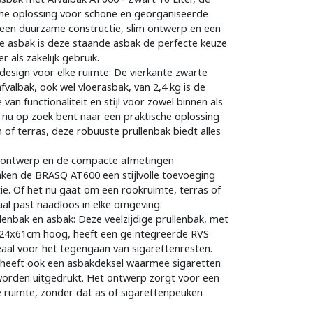
ische oplossing voor schone en georganiseerde
 een duurzame constructie, slim ontwerp en een
e asbak is deze staande asbak de perfecte keuze
r als zakelijk gebruik.
 design voor elke ruimte: De vierkante zwarte
albak, ook wel vloerasbak, van 2,4 kg is de
van functionaliteit en stijl voor zowel binnen als
e nu op zoek bent naar een praktische oplossing
n of terras, deze robuuste prullenbak biedt alles
 ontwerp en de compacte afmetingen
en de BRASQ AT600 een stijlvolle toevoeging
tie. Of het nu gaat om een rookruimte, terras of
al past naadloos in elke omgeving.
llenbak en asbak: Deze veelzijdige prullenbak, met
24x61cm hoog, heeft een geïntegreerde RVS
ideaal voor het tegengaan van sigarettenresten.
 heeft ook een asbakdeksel waarmee sigaretten
orden uitgedrukt. Het ontwerp zorgt voor een
 ruimte, zonder dat as of sigarettenpeuken