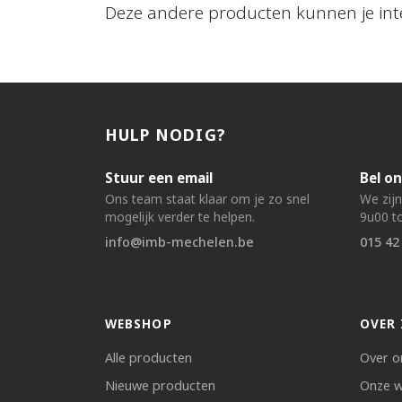
Deze andere producten kunnen je int
HULP NODIG?
Stuur een email
Bel on
Ons team staat klaar om je zo snel
We zij
mogelijk verder te helpen.
9u00 to
info@imb-mechelen.be
015 42
WEBSHOP
OVER 
Alle producten
Over o
Nieuwe producten
Onze w