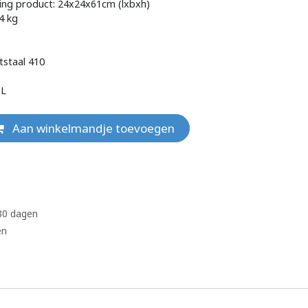
ting product: 24x24x61cm (lxbxh)
4 kg
tstaal 410
 L
Aan winkelmandje toevoegen
 30 dagen
en