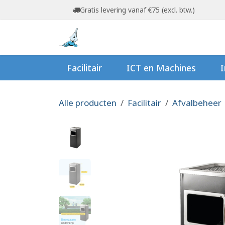
Overslaan naar inhoud
Gratis levering vanaf €75 (excl. btw.)
Startpagina
Shop
Ov
Facilitair
ICT en Machines
I
Alle producten
Facilitair
Afvalbeheer