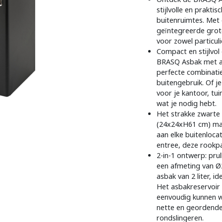
stijlvolle en prakt
buitenruimtes. Met
geïntegreerde grot
voor zowel particulie
Compact en stijlvol
BRASQ Asbak met afv
perfecte combinatie 
buitengebruik. Of j
voor je kantoor, tui
wat je nodig hebt.
Het strakke zwarte
(24x24xH61 cm) mak
aan elke buitenloca
entree, deze rookpa
2-in-1 ontwerp: pru
een afmeting van Ø
asbak van 2 liter, 
Het asbakreservoir
eenvoudig kunnen w
nette en geordende
rondslingeren.