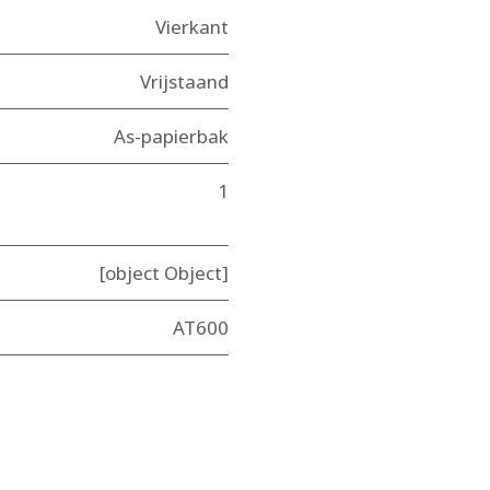
Vierkant
Vrijstaand
As-papierbak
1
[object Object]
AT600