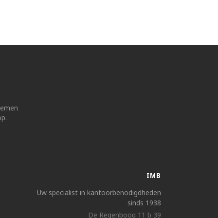
 nemen
op.
IMB
Uw specialist in kantoorbenodigdheden
sinds 1938
De Regenboog 11 b 39