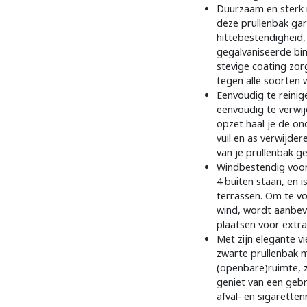
Duurzaam en sterk m
deze prullenbak ga
hittebestendigheid,
gegalvaniseerde binn
stevige coating zo
tegen alle soorten
Eenvoudig te reinig
eenvoudig te verwijd
opzet haal je de on
vuil en as verwijde
van je prullenbak ge
Windbestendig voor 
4 buiten staan, en i
terrassen. Om te v
wind, wordt aanbev
plaatsen voor extra s
Met zijn elegante v
zwarte prullenbak 
(openbare)ruimte, z
geniet van een gebru
afval- en sigaretten