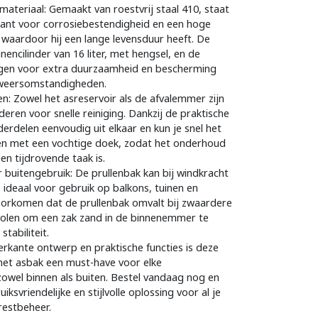
ateriaal: Gemaakt van roestvrij staal 410, staat
rant voor corrosiebestendigheid en een hoge
 waardoor hij een lange levensduur heeft. De
encilinder van 16 liter, met hengsel, en de
rgen voor extra duurzaamheid en bescherming
 weersomstandigheden.
en: Zowel het asreservoir als de afvalemmer zijn
eren voor snelle reiniging. Dankzij de praktische
derdelen eenvoudig uit elkaar en kun je snel het
ren met een vochtige doek, zodat het onderhoud
en tijdrovende taak is.
buitengebruik: De prullenbak kan bij windkracht
s ideaal voor gebruik op balkons, tuinen en
oorkomen dat de prullenbak omvalt bij zwaardere
olen om een zak zand in de binnenemmer te
tabiliteit.
ierkante ontwerp en praktische functies is deze
met asbak een must-have voor elke
owel binnen als buiten. Bestel vandaag nog en
iksvriendelijke en stijlvolle oplossing voor al je
restbeheer.