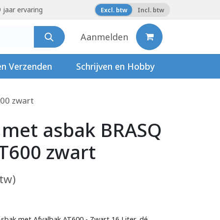
 jaar ervaring
Excl. btw
Incl. btw
Aanmelden
en Verzenden
Schrijven en Hobby
600 zwart
k met asbak BRASQ
AT600 zwart
btw)
bak met Afvalbak AT600 - Zwart 16 Liter, dé