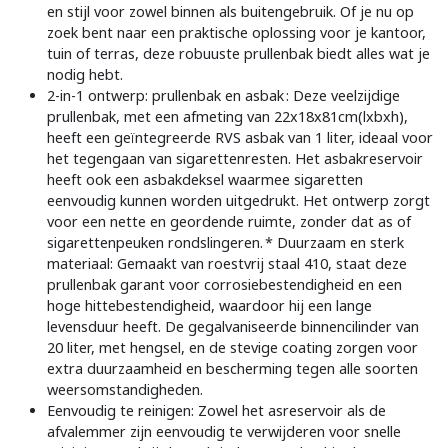
en stijl voor zowel binnen als buitengebruik. Of je nu op
zoek bent naar een praktische oplossing voor je kantoor,
tuin of terras, deze robuuste prullenbak biedt alles wat je
nodig hebt.
2-in-1 ontwerp: prullenbak en asbak : Deze veelzijdige
prullenbak, met een afmeting van 22x18x81cm(lxbxh),
heeft een geïntegreerde RVS asbak van 1 liter, ideaal voor
het tegengaan van sigarettenresten. Het asbakreservoir
heeft ook een asbakdeksel waarmee sigaretten
eenvoudig kunnen worden uitgedrukt. Het ontwerp zorgt
voor een nette en geordende ruimte, zonder dat as of
sigarettenpeuken rondslingeren. * Duurzaam en sterk
materiaal: Gemaakt van roestvrij staal 410, staat deze
prullenbak garant voor corrosiebestendigheid en een
hoge hittebestendigheid, waardoor hij een lange
levensduur heeft. De gegalvaniseerde binnencilinder van
20 liter, met hengsel, en de stevige coating zorgen voor
extra duurzaamheid en bescherming tegen alle soorten
weersomstandigheden.
Eenvoudig te reinigen: Zowel het asreservoir als de
afvalemmer zijn eenvoudig te verwijderen voor snelle