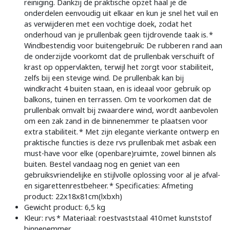
reiniging. Dankzij de praktische opzet haal je de
onderdelen eenvoudig uit elkaar en kun je snel het vuil en
as verwijderen met een vochtige doek, zodat het
onderhoud van je prullenbak geen tijdrovende taak is. *
Windbestendig voor buitengebruik: De rubberen rand aan
de onderzijde voorkomt dat de prullenbak verschuift of
krast op oppervlakten, terwijl het zorgt voor stabiliteit,
zelfs bij een stevige wind. De prullenbak kan bij
windkracht 4 buiten staan, en is ideaal voor gebruik op
balkons, tuinen en terrassen. Om te voorkomen dat de
prullenbak omvalt bij zwaardere wind, wordt aanbevolen
om een zak zand in de binnenemmer te plaatsen voor
extra stabiliteit. * Met zijn elegante vierkante ontwerp en
praktische functies is deze rvs prullenbak met asbak een
must-have voor elke (openbare)ruimte, zowel binnen als
buiten. Bestel vandaag nog en geniet van een
gebruiksvriendelijke en stijlvolle oplossing voor al je afval-
en sigarettenrestbeheer. * Specificaties: Afmeting
product: 22x18x81cm(lxbxh)
Gewicht product: 6,5 kg
Kleur: rvs * Materiaal: roestvaststaal 410 met kunststof
binnenemmer