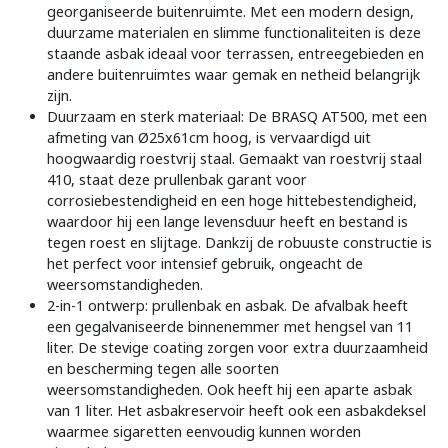
georganiseerde buitenruimte. Met een modern design,
duurzame materialen en slimme functionaliteiten is deze
staande asbak ideaal voor terrassen, entreegebieden en
andere buitenruimtes waar gemak en netheid belangrijk
zijn.
Duurzaam en sterk materiaal: De BRASQ AT500, met een
afmeting van Ø25x61cm hoog, is vervaardigd uit
hoogwaardig roestvrij staal. Gemaakt van roestvrij staal
410, staat deze prullenbak garant voor
corrosiebestendigheid en een hoge hittebestendigheid,
waardoor hij een lange levensduur heeft en bestand is
tegen roest en slijtage. Dankzij de robuuste constructie is
het perfect voor intensief gebruik, ongeacht de
weersomstandigheden.
2-in-1 ontwerp: prullenbak en asbak. De afvalbak heeft
een gegalvaniseerde binnenemmer met hengsel van 11
liter. De stevige coating zorgen voor extra duurzaamheid
en bescherming tegen alle soorten
weersomstandigheden. Ook heeft hij een aparte asbak
van 1 liter. Het asbakreservoir heeft ook een asbakdeksel
waarmee sigaretten eenvoudig kunnen worden