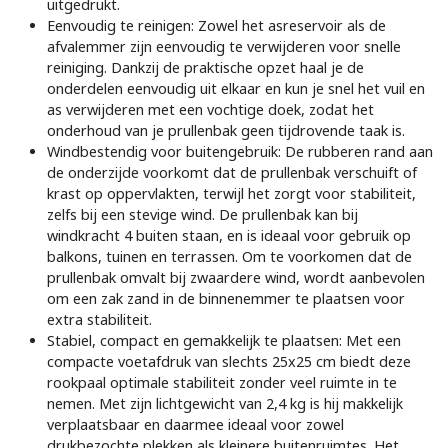
uitgedrukt.
Eenvoudig te reinigen: Zowel het asreservoir als de
afvalemmer zijn eenvoudig te verwijderen voor snelle
reiniging. Dankzij de praktische opzet haal je de
onderdelen eenvoudig uit elkaar en kun je snel het vuil en
as verwijderen met een vochtige doek, zodat het
onderhoud van je prullenbak geen tijdrovende taak is.
Windbestendig voor buitengebruik: De rubberen rand aan
de onderzijde voorkomt dat de prullenbak verschuift of
krast op oppervlakten, terwijl het zorgt voor stabiliteit,
zelfs bij een stevige wind. De prullenbak kan bij
windkracht 4 buiten staan, en is ideaal voor gebruik op
balkons, tuinen en terrassen. Om te voorkomen dat de
prullenbak omvalt bij zwaardere wind, wordt aanbevolen
om een zak zand in de binnenemmer te plaatsen voor
extra stabiliteit.
Stabiel, compact en gemakkelijk te plaatsen: Met een
compacte voetafdruk van slechts 25x25 cm biedt deze
rookpaal optimale stabiliteit zonder veel ruimte in te
nemen. Met zijn lichtgewicht van 2,4 kg is hij makkelijk
verplaatsbaar en daarmee ideaal voor zowel
drukbezochte plekken als kleinere buitenruimtes. Het