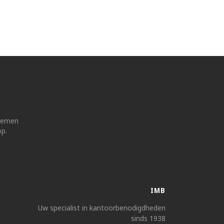
 nemen
op.
IMB
Uw specialist in kantoorbenodigdheden
sinds 1938