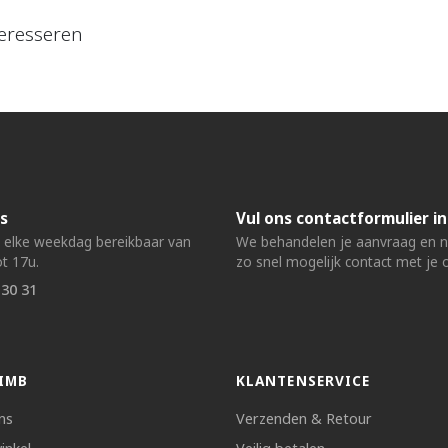
eresseren
s
Vul ons contactformulier in
n elke weekdag bereikbaar van
We behandelen je aanvraag en
t 17u.
zo snel mogelijk contact met je 
 30 31
IMB
KLANTENSERVICE
ns
Verzenden & Retour