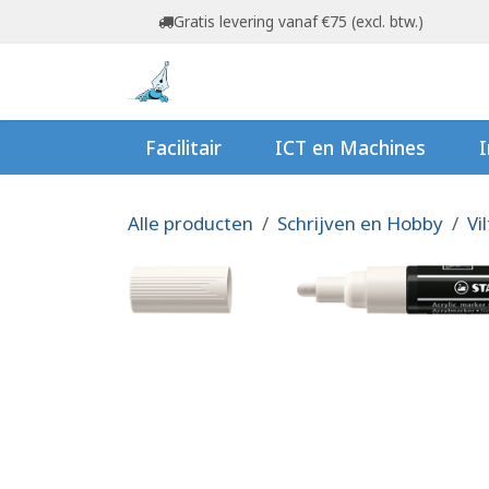
Overslaan naar inhoud
Gratis levering vanaf €75 (excl. btw.)
Startpagina
Shop
Ov
Facilitair
ICT en Machines
I
Alle producten
Schrijven en Hobby
Vi