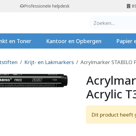
Professionele helpdesk
89
er ons
Contact
Stempels
nkt en Toner
Kantoor en Opbergen
Papier 
ltstiften
Krijt- en Lakmarkers
Acrylmarker STABILO Fr
Acrylmar
Acrylic T
Dit product heeft 