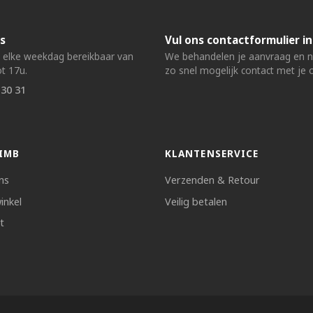
s
Vul ons contactformulier in
n elke weekdag bereikbaar van
We behandelen je aanvraag en
t 17u.
zo snel mogelijk contact met je 
 30 31
IMB
KLANTENSERVICE
ns
Verzenden & Retour
inkel
Veilig betalen
t