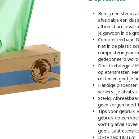
Ben jij een ster in 
afvalbakje een klusj
afbreekbare afvalza
je gewoon in de gro
Composteerbaar: De
niet in de plastic 
composteringsnorm
gedeponeerd word
Doei fruitvliegjes! K
op etensresten. Met
resten en geef je o
Handige dispenser: 
ververst je afvalza
Stevig: Afbreekbaar
geen zorgen hoeft 
Tips voor gebruik: 
gebruik op een koel
vochtig afval zoveel
gooit. Laat etensre
Dikte zak: 18,0 μm