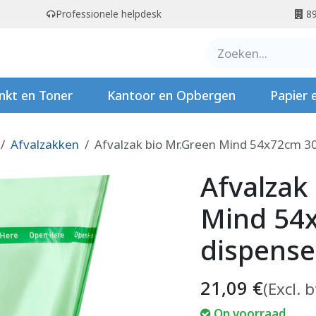
Professionele helpdesk
89
er ons
Contact
Stempels
nkt en Toner
Kantoor en Opbergen
Papier 
Afvalzakken
Afvalzak bio Mr.Green Mind 54x72cm 30 
Afvalzak
Mind 54x
dispense
21,09
€
(Excl. 
Op voorraad