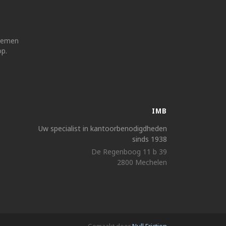
 nemen
op.
IMB
Uw specialist in kantoorbenodigdheden
sinds 1938
De Regenboog 11 b 39
2800 Mechelen