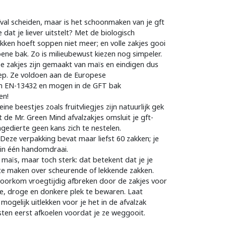
afval scheiden, maar is het schoonmaken van je gft
e dat je liever uitstelt? Met de biologisch
kken hoeft soppen niet meer; en volle zakjes gooi
ene bak. Zo is milieubewust kiezen nog simpeler.
 zakjes zijn gemaakt van maïs en eindigen dus
soep. Ze voldoen aan de Europese
 EN-13432 en mogen in de GFT bak
en!
leine beestjes zoals fruitvliegjes zijn natuurlijk gek
 de Mr. Green Mind afvalzakjes omsluit je gft-
ngedierte geen kans zich te nestelen.
Deze verpakking bevat maar liefst 60 zakken; je
k in één handomdraai.
 maïs, maar toch sterk: dat betekent dat je je
te maken over scheurende of lekkende zakken.
voorkom vroegtijdig afbreken door de zakjes voor
e, droge en donkere plek te bewaren. Laat
 mogelijk uitlekken voor je het in de afvalzak
sten eerst afkoelen voordat je ze weggooit.