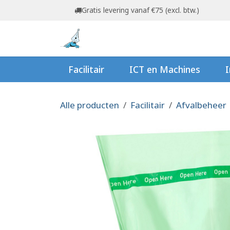
Overslaan naar inhoud
Gratis levering vanaf €75 (excl. btw.)
Startpagina
Shop
Ov
Facilitair
ICT en Machines
I
Alle producten
Facilitair
Afvalbeheer