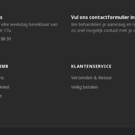
s
Vul ons contactformulier in
n elke weekdag bereikbaar van
We behandelen je aanvraag en
t 17u.
zo snel mogelijk contact met je 
 30 31
IMB
KLANTENSERVICE
ns
Verzenden & Retour
inkel
Veilig betalen
t