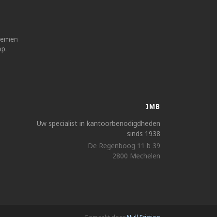
 nemen
op.
IMB
Uw specialist in kantoorbenodigdheden
sinds 1938
De Regenboog 11 b 39
2800 Mechelen