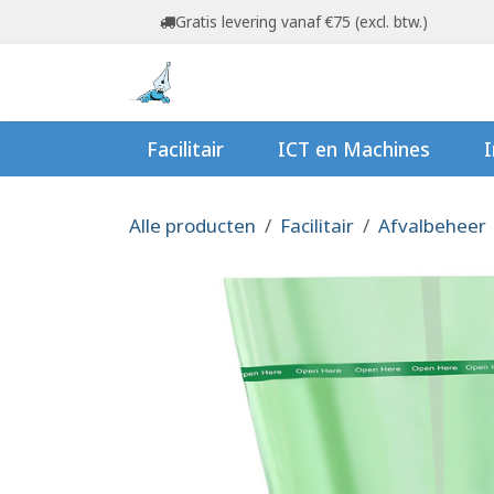
Overslaan naar inhoud
Gratis levering vanaf €75 (excl. btw.)
Startpagina
Shop
Ov
Facilitair
ICT en Machines
I
Alle producten
Facilitair
Afvalbeheer