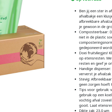
Ben jij een ster in 
afvalbakje een klusj
afbreekbare afvalza
je gewoon in de gro
Composteerbaar: De
niet in de plastic 
composteringsnorm
gedeponeerd word
Doei fruitvliegjes! K
op etensresten. Met
resten en geef je o
Handige dispenser: 
ververst je afvalza
Stevig: Afbreekbaar
geen zorgen hoeft 
Tips voor gebruik: 
gebruik op een koel
vochtig afval zoveel
gooit. Laat etensre
Dikte zak: 23,0 μm