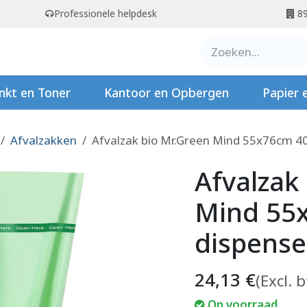
Professionele helpdesk
89
er ons
Contact
Stempels
nkt en Toner
Kantoor en Opbergen
Papier 
Afvalzakken
Afvalzak bio Mr.Green Mind 55x76cm 40-
Afvalzak
Mind 55x
dispense
24,13
€
(Excl. 
Op voorraad