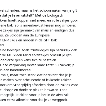
afval scheiden, maar is het schoonmaken van je gft
e dat je liever uitstelt? Met de biologisch
kken hoeft soppen niet meer; en volle zakjes gooi
ene bak. Zo is milieubewust kiezen nog simpeler.
 zakjes zijn gemaakt van maïs en eindigen dus
soep. Ze voldoen aan de Europese
 EN-13432 en mogen in de GFT bak
en!
leine beestjes zoals fruitvliegjes zijn natuurlijk gek
 de Mr. Green Mind afvalzakjes omsluit je gft-
ngedierte geen kans zich te nestelen.
Deze verpakking bevat maar liefst 60 zakken; je
k in één handomdraai.
 maïs, maar toch sterk: dat betekent dat je je
te maken over scheurende of lekkende zakken.
voorkom vroegtijdig afbreken door de zakjes voor
e, droge en donkere plek te bewaren. Laat
 mogelijk uitlekken voor je het in de afvalzak
sten eerst afkoelen voordat je ze weggooit.