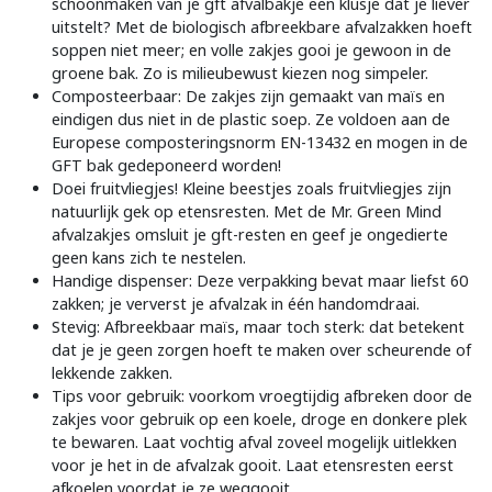
schoonmaken van je gft afvalbakje een klusje dat je liever
uitstelt? Met de biologisch afbreekbare afvalzakken hoeft
soppen niet meer; en volle zakjes gooi je gewoon in de
groene bak. Zo is milieubewust kiezen nog simpeler.
Composteerbaar: De zakjes zijn gemaakt van maïs en
eindigen dus niet in de plastic soep. Ze voldoen aan de
Europese composteringsnorm EN-13432 en mogen in de
GFT bak gedeponeerd worden!
Doei fruitvliegjes! Kleine beestjes zoals fruitvliegjes zijn
natuurlijk gek op etensresten. Met de Mr. Green Mind
afvalzakjes omsluit je gft-resten en geef je ongedierte
geen kans zich te nestelen.
Handige dispenser: Deze verpakking bevat maar liefst 60
zakken; je ververst je afvalzak in één handomdraai.
Stevig: Afbreekbaar maïs, maar toch sterk: dat betekent
dat je je geen zorgen hoeft te maken over scheurende of
lekkende zakken.
Tips voor gebruik: voorkom vroegtijdig afbreken door de
zakjes voor gebruik op een koele, droge en donkere plek
te bewaren. Laat vochtig afval zoveel mogelijk uitlekken
voor je het in de afvalzak gooit. Laat etensresten eerst
afkoelen voordat je ze weggooit.