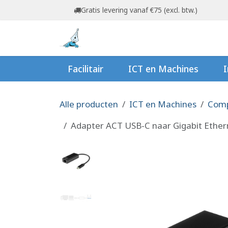
Overslaan naar inhoud
Gratis levering vanaf €75 (excl. btw.)
Startpagina
Shop
Ov
Facilitair
ICT en Machines
I
Alle producten
ICT en Machines
Comp
Adapter ACT USB-C naar Gigabit Ether