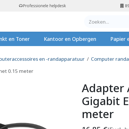
Professionele helpdesk
89
er ons
Contact
Stempels
nkt en Toner
Kantoor en Opbergen
Papier 
uteraccessoires en -randapparatuur
Computer randa
net 0.15 meter
Adapter 
Gigabit 
meter