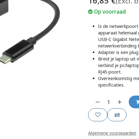
16,85
€
(Excl. 
Op voorraad
Is de netwerkpoort
apparaat helemaal 
USB-C Gigabit Netw
netwerkverbinding 
Adapter is een plug 
Breid je laptop uit
verbind je pc/lapt
RJ45-poort.
Overeenkomstig me
specificaties.
Algemene voorwaarden