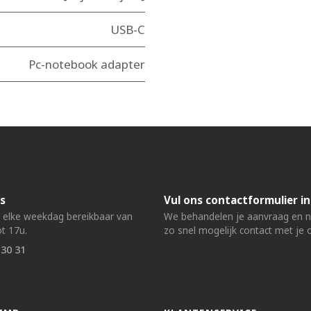
USB-C
Pc-notebook adapter
s
Vul ons contactformulier in
n elke weekdag bereikbaar van
We behandelen je aanvraag en
t 17u.
zo snel mogelijk contact met je 
 30 31