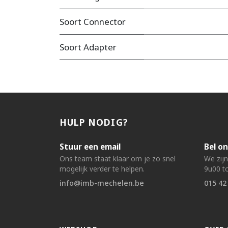
Soort Connector
Soort Adapter
HULP NODIG?
Stuur een email
Bel on
Ons team staat klaar om je zo snel
We zij
mogelijk verder te helpen.
9u00 to
info@imb-mechelen.be
015 42