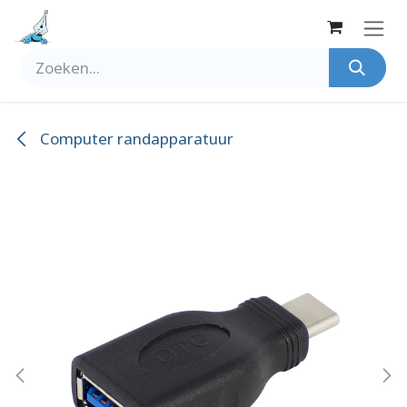
Overslaan naar inhoud
Computer randapparatuur