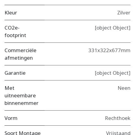
Kleur
Zilver
CO2e-
[object Object]
footprint
Commerciële
331x322x677mm
afmetingen
Garantie
[object Object]
Met
Neen
uitneembare
binnenemmer
Vorm
Rechthoek
Soort Montage
Vrijstaand