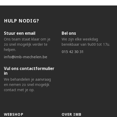
HULP NODIG?
Stuur een email
Bel ons
Ons team staat klaar om je
We zijn elke weekdag
zo snel mogelijk verder te
bereikbaar van 9u00 tot 17u.
helpen.
015 42 30 31
info@imb-mechelen.be
Vul ons contactformulier
in
We behandelen je aanvraag
en nemen zo snel mogelijk
contact met je op.
WEBSHOP
OVER IMB