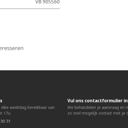
VB 905560
eresseren
s
Vul ons contactformulier in
n elke weekdag bereikbaar van
We behandelen je aanvraag en
t 17u.
zo snel mogelijk contact met je 
 30 31