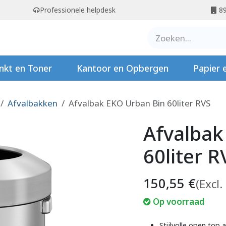
Professionele helpdesk
89
er ons
Contact
Stempels
nkt en Toner
Kantoor en Opbergen
Papier 
Afvalbakken
Afvalbak EKO Urban Bin 60liter RVS
Afvalbak
60liter R
150,55
€
(Excl.
Op voorraad
Stijlvolle open top