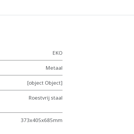
EKO
Metaal
[object Object]
Roestvrij staal
373x405x685mm