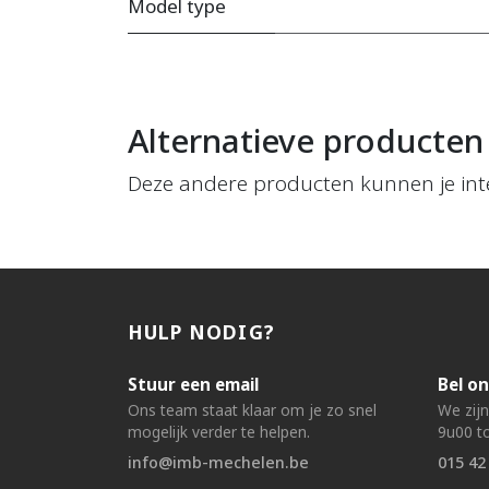
Model type
Alternatieve producten
Deze andere producten kunnen je int
HULP NODIG?
Stuur een email
Bel on
Ons team staat klaar om je zo snel
We zij
mogelijk verder te helpen.
9u00 to
info@imb-mechelen.be
015 42