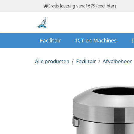
Overslaan naar inhoud
Gratis levering vanaf €75 (excl. btw.)
Startpagina
Shop
Ov
Facilitair
ICT en Machines
I
Alle producten
Facilitair
Afvalbeheer