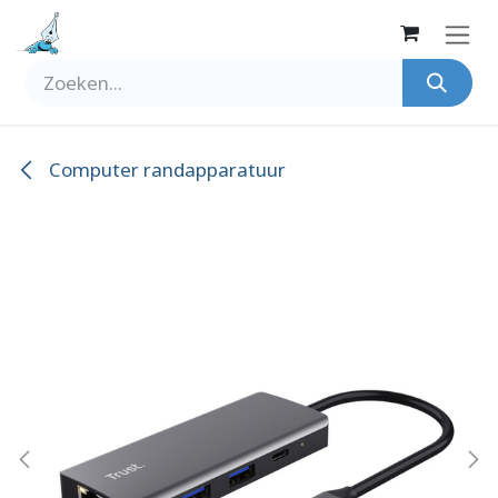
Overslaan naar inhoud
Computer randapparatuur