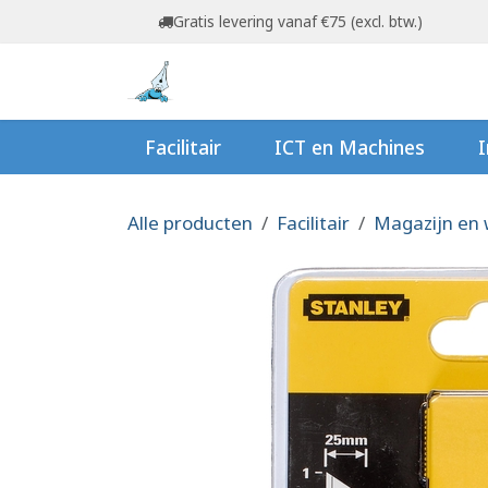
Overslaan naar inhoud
Gratis levering vanaf €75 (excl. btw.)
Startpagina
Shop
Ov
Facilitair
ICT en Machines
I
Alle producten
Facilitair
Magazijn en 