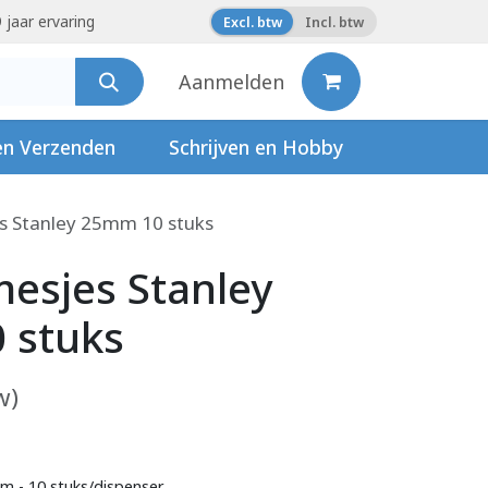
 jaar ervaring
Excl. btw
Incl. btw
Aanmelden
en Verzenden
Schrijven en Hobby
s Stanley 25mm 10 stuks
esjes Stanley
 stuks
w)
 - 10 stuks/dispenser.