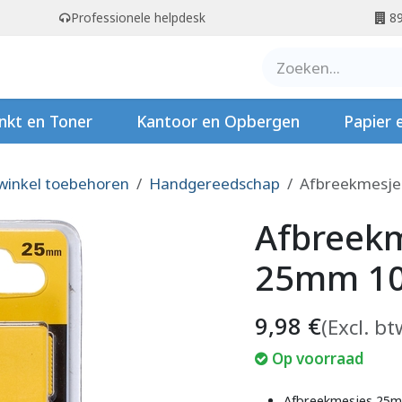
Professionele helpdesk
89
er ons
Contact
Stempels
nkt en Toner
Kantoor en Opbergen
Papier 
winkel toebehoren
Handgereedschap
Afbreekmesje
Afbreekm
25mm 10
9,98
€
(Excl. bt
Op voorraad
Afbreekmesjes 25mm