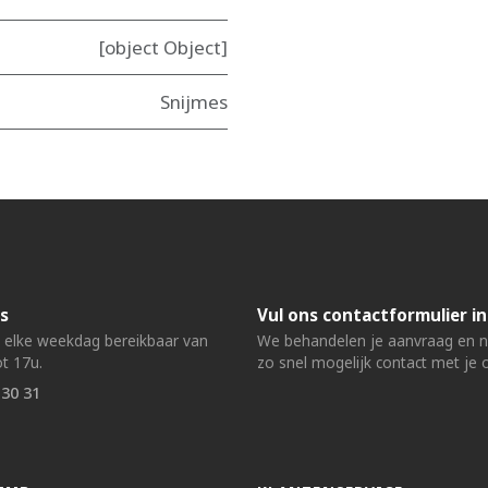
[object Object]
Snijmes
s
Vul ons contactformulier in
n elke weekdag bereikbaar van
We behandelen je aanvraag en
t 17u.
zo snel mogelijk contact met je 
 30 31